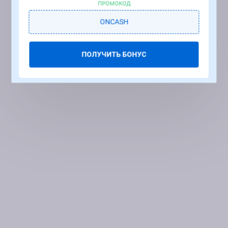
ПРОМОКОД
ONCASH
ПОЛУЧИТЬ БОНУС