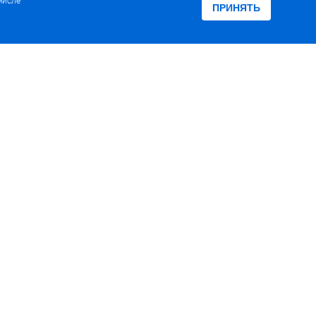
числе
ПРИНЯТЬ
ентр
Online Bookmakers
О нас
птон - Порт Вейл
Авторы
тивенэйдж
Контакты
- Рексем
Политика Cookie