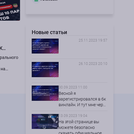
Новые статьи
25.11.2023 19:57
К
ерального
26.10.2023 20:10
 на
годовщины
30.09.2023 11:00
Весной я
зарегистрировался в бк
винлайн. И тут мне через
10 мин звонит оператор
теле 2 с просьбой
13.09.2023 19:04
подтвердить
На этой странице вы
паспортные данные в
можете безопасно
самом теле. Есть ли...
скачать официальное