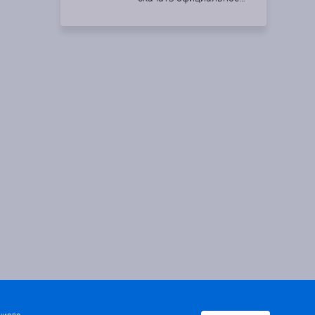
приложение 1xBet для
ставок на спорт.
Предоставляется доступ
к последней версии
приложения,...