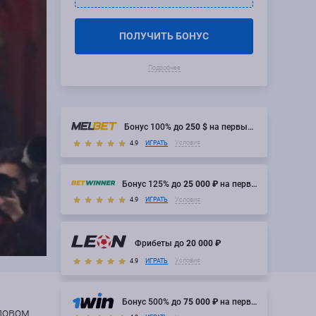
ПОЛУЧИТЬ БОНУС
Подробнее
Бонус 100% до
250 $
на первый депозит
Условия
4.9
ИГРАТЬ
Бонус 125% до
25 000 ₽
на первый депозит
Условия
4.9
ИГРАТЬ
Фрибеты до
20 000 ₽
Условия
4.9
ИГРАТЬ
Бонус 500% до
75 000 ₽
на первый депозит
повом