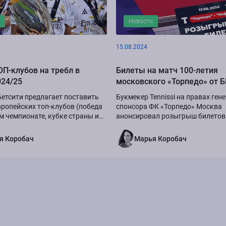
Новости
15.08.2024
П-клубов на требл в
Билеты на матч 100-летия
024/25
московского «Торпедо» от Б
Tennissi
етсити предлагает поставить
Букмекер Tennissi на правах ген
вропейских топ-клубов (победа
спонсора ФК «Торпедо» Москва
 чемпионате, кубке страны и
анонсировал розыгрыш билетов
онов).
юбилейный матч в честь сотой 
существования команды.
я Коробач
Марья Коробач