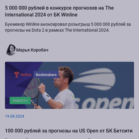
5 000 000 рублей в конкурсе прогнозов на The
International 2024 от БК Winline
Букмекер Winline анонсировал розыгрыш 5 000 000 рублей за
прогнозы на Dota 2 в рамках The International 2024.
Марья Коробач
Новости
19.08.2024
100 000 рублей за прогнозы на US Open от БК Бетсити