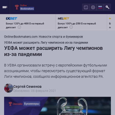
Бонус 120% до
400 $
на первый
Бонус 100% до
250 $
на первый
Бону
депозит
депозит
перв
Online-Bookmakers.com
Новости спорта и букмекеров
УЕФА может расширить Лигу чемпионов из-за пандемии
УЕФА может расширить Лигу чемпионов
из-за пандемии
В УЕФА организовали встречу с европейскими футбольными
ассоциациями, чтобы пересмотреть существующий формат
Лиги чемпионов, сообщило информационное агентство PA.
Сергей Семенов
Обновлено: 08 февраля 2021