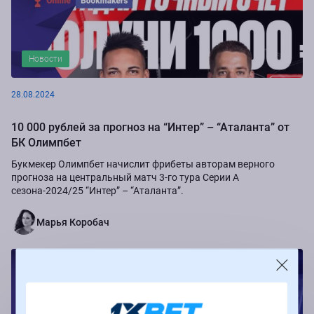
Новости
28.08.2024
10 000 рублей за прогноз на “Интер” – “Аталанта” от
БК Олимпбет
Букмекер Олимпбет начислит фрибеты авторам верного
прогноза на центральный матч 3-го тура Серии А
сезона-2024/25 “Интер” – “Аталанта”.
Марья Коробач