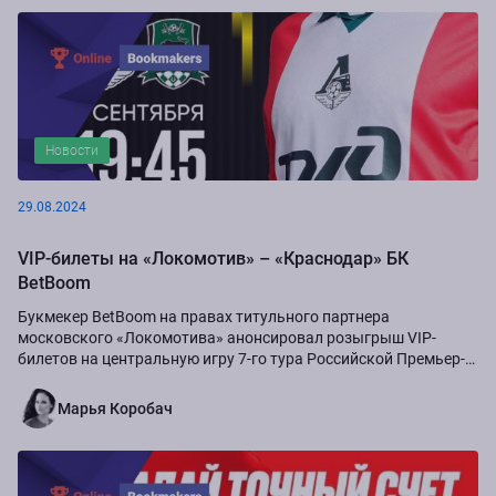
Новости
29.08.2024
VIP-билеты на «Локомотив» – «Краснодар» БК
BetBoom
Букмекер BetBoom на правах титульного партнера
московского «Локомотива» анонсировал розыгрыш VIP-
билетов на центральную игру 7-го тура Российской Премьер-
Лиги сезона-2024/25...
Марья Коробач