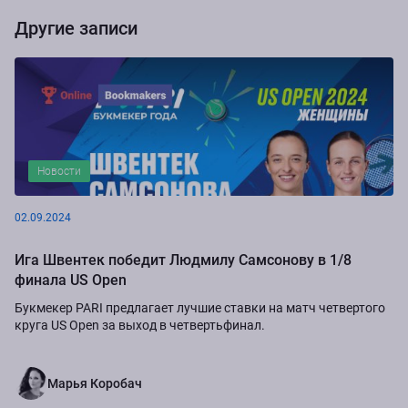
Другие записи
Новости
02.09.2024
Ига Швентек победит Людмилу Самсонову в 1/8
финала US Open
Букмекер PARI предлагает лучшие ставки на матч четвертого
круга US Open за выход в четвертьфинал.
Марья Коробач