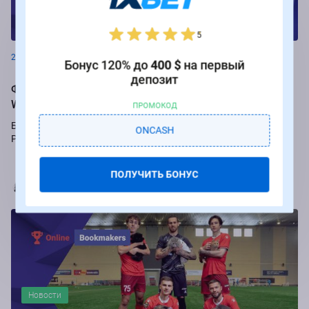
Новости
5
26.08.2024
Бонус 120% до
400 $
на первый
депозит
Фрибеты до 250 000 рублей за ставки на РПЛ от БК
Winline
ПРОМОКОД
Букмекер Winline подарит бесплатные ставки за пари на игры
ONCASH
Российской Премьер-лиги.
ПОЛУЧИТЬ БОНУС
Марья Коробач
Новости