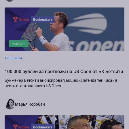
Новости
19.08.2024
100 000 рублей за прогнозы на US Open от БК Бетсити
Букмекер Бетсити анонсировал акцию «Легенда тенниса» в
честь стартовавшего US Open.
Марья Коробач