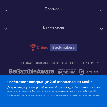
Все матчи
Контакты
Прогнозы
Енисей - Текстильщик
Политика Cookie
Все прогнозы на спорт
Кембридж Юнайтед - Барнет
Конфиденциальность
Букмекеры
Футбол
Крылья Советов - Балтика
Адреса ППС
1xBet
Хоккей
КПР - Миллуолл
Parimatch
Теннис
Норвич - Милтон Кинс Донз
Leonbets
ПРИ ПРИЗНАКАХ ЗАВИСИМОСТИ ОБРАТИТЕСЬ К СПЕЦИАЛИСТУ
UFC
Melbet
Баскетбол
Сообщение с информацией об использовании Cookie
Betwinner
Для лиц старше 18 лет
© 2026 «Онлайн Букмекеры»
Для реализации услуг и функций нашего сайта, а также для сбора данных о том, как
посетители взаимодействуют с ним, мы применяем в том числе и файлы cookie.
Marathonbet
Нажимая «Принять», вы соглашаетесь с использованием нами таких инструментов.
Все права защищены
Подробнее
Pin-Up