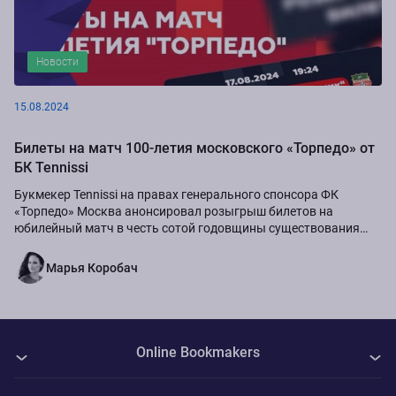
Новости
15.08.2024
Билеты на матч 100-летия московского «Торпедо» от
БК Tennissi
Букмекер Tennissi на правах генерального спонсора ФК
«Торпедо» Москва анонсировал розыгрыш билетов на
юбилейный матч в честь сотой годовщины существования
команды.
Марья Коробач
Online Bookmakers