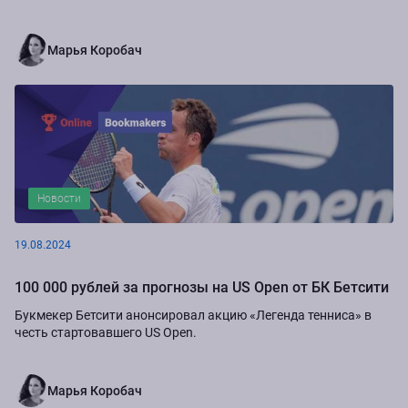
Марья Коробач
Новости
19.08.2024
100 000 рублей за прогнозы на US Open от БК Бетсити
Букмекер Бетсити анонсировал акцию «Легенда тенниса» в
честь стартовавшего US Open.
Марья Коробач