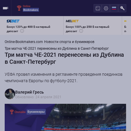
Бонус 120% до
400 $
на первый
Бонус 100% до
250 $
на первый
Бону
депозит
депозит
перв
Online-Bookmakers.com
Новости спорта и букмекеров
Три матча ЧЕ-2021 перенесены из Дублина в Санкт-Петербург
Три матча ЧЕ-2021 перенесены из Дублина
в Санкт-Петербург
УЕФА провел изменения в регламенте проведения поединков
чемпионата Европы по футболу-2021.
Валерий Гресь
Обновлено: 24 апреля 2021