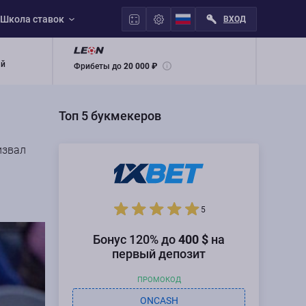
Школа ставок
ВХОД
ый
Фрибеты до
20 000 ₽
Топ 5 букмекеров
извал
5
Бонус 120% до
400 $
на
первый депозит
ПРОМОКОД
ONCASH