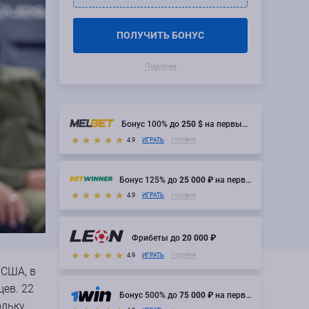
ПОЛУЧИТЬ БОНУС
Подробнее
Бонус 100% до
250 $
на первый депозит
Условия
4.9
ИГРАТЬ
Бонус 125% до
25 000 ₽
на первый депозит
Условия
4.9
ИГРАТЬ
Фрибеты до
20 000 ₽
Условия
4.9
ИГРАТЬ
 США, в
цев. 22
Бонус 500% до
75 000 ₽
на первый депозит
ольку