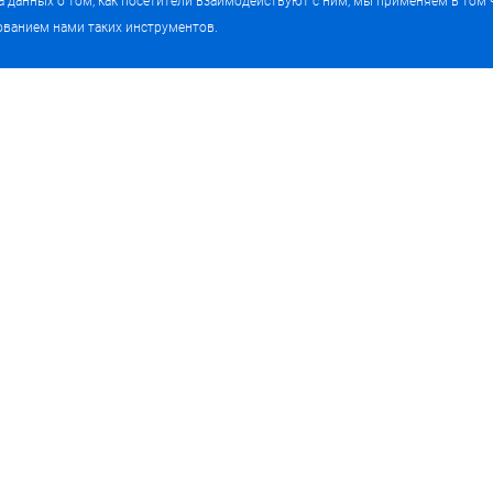
ра данных о том, как посетители взаимодействуют с ним, мы применяем в том 
Подробнее
зованием нами таких инструментов.
Прогнозы
Матч-ц
Все прогнозы на спорт
Все матчи
Футбол
Енисей - 
Хоккей
Кембридж 
Теннис
Крылья Со