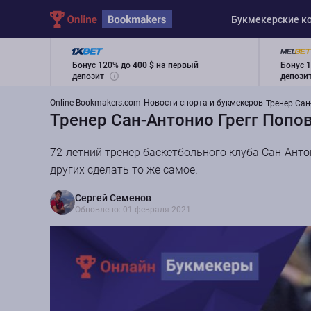
Букмекерские к
Бонус 120% до
400 $
на первый
Бонус 
депозит
депози
Online-Bookmakers.com
Новости спорта и букмекеров
Тренер Сан
Тренер Сан-Антонио Грегг Попо
72-летний тренер баскетбольного клуба Сан-Анто
других сделать то же самое.
Сергей Семенов
Обновлено: 01 февраля 2021