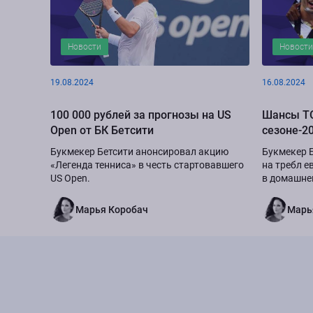
Новости
Новости
19.08.2024
16.08.2024
100 000 рублей за прогнозы на US
Шансы ТО
Open от БК Бетсити
сезоне-2
Букмекер Бетсити анонсировал акцию
Букмекер Б
«Легенда тенниса» в честь стартовавшего
на требл е
US Open.
в домашнем
Лиге чемпи
Марья Коробач
Марь