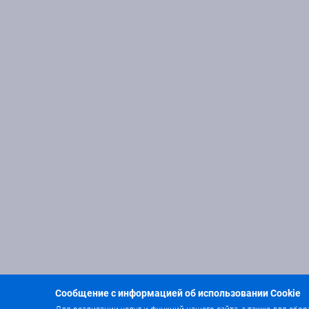
Сообщение с информацией об использовании Cookie