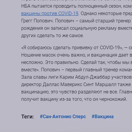
НБА пытается проводить полноценный сезон, ком
вакцины против COVID-19
. Однако некоторые пре
Грегг Попович. Попович – самый старший тренер 
рождения он записал социальную рекламу вместе с
других сделать то же самое.
«Я собираюсь сделать прививку от COVID-19», ― 
Ношение масок очень важно, и вакцинация дает в
несложно. Это правильно. Сделай так, чтобы мы 
вместе». Попович – первый главный тренер кома
Зала славы лиги Карим Абдул-Джаббар участвова
директор Даллас Маверикс Синт Маршалл также н
вакцинацию, это чувство разделяют не все. Глав
получит вакцину из-за того, что он чернокожий.
Теги:
#Сан-Антонио Сперс
#Вакцина