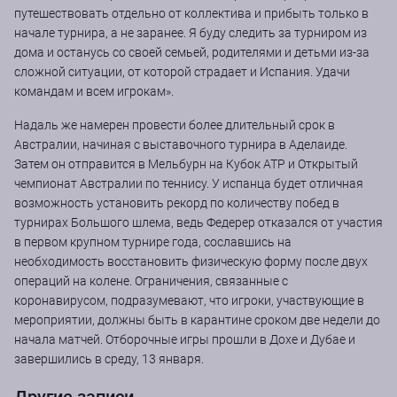
путешествовать отдельно от коллектива и прибыть только в
начале турнира, а не заранее. Я буду следить за турниром из
дома и останусь со своей семьей, родителями и детьми из-за
сложной ситуации, от которой страдает и Испания. Удачи
командам и всем игрокам».
Надаль же намерен провести более длительный срок в
Австралии, начиная с выставочного турнира в Аделаиде.
Затем он отправится в Мельбурн на Кубок ATP и Открытый
чемпионат Австралии по теннису. У испанца будет отличная
возможность установить рекорд по количеству побед в
турнирах Большого шлема, ведь Федерер отказался от участия
в первом крупном турнире года, сославшись на
необходимость восстановить физическую форму после двух
операций на колене. Ограничения, связанные с
коронавирусом, подразумевают, что игроки, участвующие в
мероприятии, должны быть в карантине сроком две недели до
начала матчей. Отборочные игры прошли в Дохе и Дубае и
завершились в среду, 13 января.
Другие записи