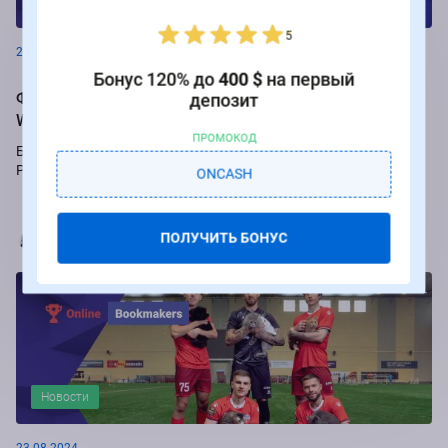
Новости
5
26.08.2024
Бонус 120% до
400 $
на первый
Фрибеты до 250 000 рублей за ставки на РПЛ от БК
депозит
Winline
ПРОМОКОД
Букмекер Winline подарит бесплатные ставки за пари на игры
Российской Премьер-лиги.
ONCASH
Марья Коробач
ПОЛУЧИТЬ БОНУС
Новости
23.08.2024