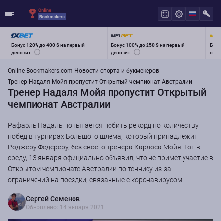
Бонус 120% до
400 $
на первый
Бонус 100% до
250 $
на первый
Бону
депозит
депозит
перв
Online-Bookmakers.com
Новости спорта и букмекеров
Тренер Надаля Мойя пропустит Открытый чемпионат Австралии
Тренер Надаля Мойя пропустит Открытый
чемпионат Австралии
Рафаэль Надаль попытается побить рекорд по количеству
побед в турнирах Большого шлема, который принадлежит
Роджеру Федереру, без своего тренера Карлоса Мойя. Тот в
среду, 13 января официально объявил, что не примет участие в
Открытом чемпионате Австралии по теннису из-за
ограничений на поездки, связанные с коронавирусом.
Сергей Семенов
Обновлено: 14 января 2021