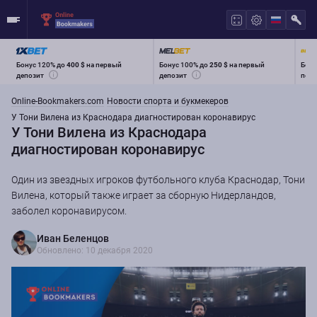
Бонус 120% до
400 $
на первый
Бонус 100% до
250 $
на первый
Бону
депозит
депозит
перв
Online-Bookmakers.com
Новости спорта и букмекеров
У Тони Вилена из Краснодара диагностирован коронавирус
У Тони Вилена из Краснодара
диагностирован коронавирус
Один из звездных игроков футбольного клуба Краснодар, Тони
Вилена, который также играет за сборную Нидерландов,
заболел коронавирусом.
Иван Беленцов
Обновлено: 10 декабря 2020