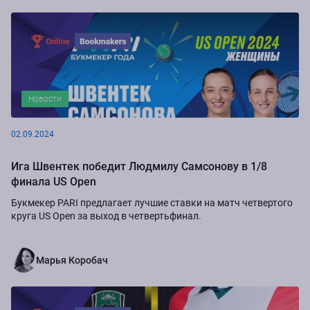
Новости
02.09.2024
Ига Швентек победит Людмилу Самсонову в 1/8
финала US Open
Букмекер PARI предлагает лучшие ставки на матч четвертого
круга US Open за выход в четвертьфинал.
Марья Коробач