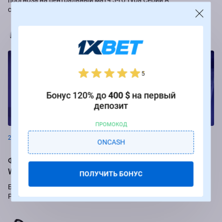
сезона-2024/25 “Интер” – “Аталанта”.
Марья Коробач
5
Бонус 120% до
400 $
на первый
депозит
Новости
ПРОМОКОД
26.08.2024
ONCASH
Фрибеты до 250 000 рублей за ставки на РПЛ от БК
Winline
ПОЛУЧИТЬ БОНУС
Букмекер Winline подарит бесплатные ставки за пари на игры
Российской Премьер-лиги.