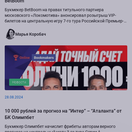
BetBoom
Букмекер BetBoom на правах титульного партнера
московского «Локомотива» анонсировал розыгрыш VIP-
билетов на центральную игру 7-го тура Российской Премьер-
Лиги сезона-2024/25...
Марья Коробач
Новости
28.08.2024
10 000 рублей за прогноз на “Интер” – “Аталанта” от
БК Олимпбет
Букмекер Олимпбет начислит фрибеты авторам верного
прогноза на центральный матч 3-го тура Серии А