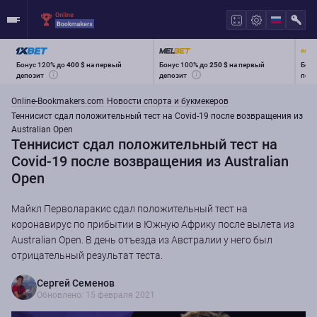
Бонус 120% до
400 $
на первый
Бонус 100% до
250 $
на первый
Бону
депозит
депозит
перв
Online-Bookmakers.com
Новости спорта и букмекеров
Теннисист сдал положительный тест на Covid-19 после возвращения из
Australian Open
Теннисист сдал положительный тест на
Covid-19 после возвращения из Australian
Open
Майкл Перволаракис сдал положительный тест на
коронавирус по прибытии в Южную Африку после вылета из
Australian Open. В день отъезда из Австралии у него был
отрицательный результат теста.
Сергей Семенов
Обновлено: 15 февраля 2021