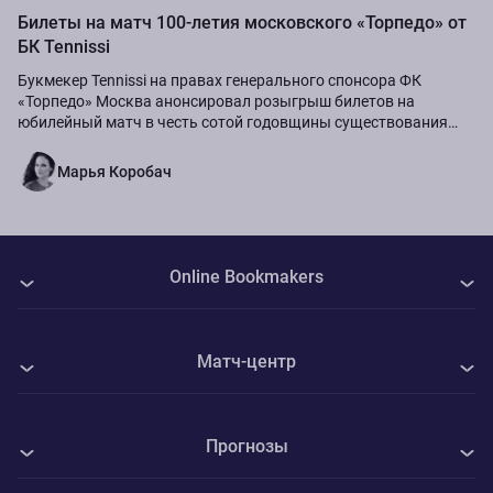
Билеты на матч 100-летия московского «Торпедо» от
БК Tennissi
Букмекер Tennissi на правах генерального спонсора ФК
«Торпедо» Москва анонсировал розыгрыш билетов на
юбилейный матч в честь сотой годовщины существования
команды.
Марья Коробач
Online Bookmakers
О нас
Матч-центр
Авторы
Все матчи
Контакты
Прогнозы
Уиком - Стивенэйдж
Политика Cookie