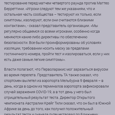
тестирование перед матчем четвертого раунда против Маттео
Берреттини. «Игроки следуют тем же указаниям, что и
остальная часть сообщества – тестируют их только, если
симптомы, изолируют, если они считаются близкими
контактами», - сказал представитель организации. «Мы
регулярно общаемся со всеми игроками, особенно когда
меняются какие-либо директивы по обеспечению
безопасности. Все были проинформированы об условиях
изоляции, требовании носить маску за пределами
гостиничного номера, пройти тест и изолироваться, если у них
есть даже самые легкие симптомы».
Власти полагают, что Перволаракис мог заразиться вирусом
во время перелета. Представитель TA также сказал, что
спортсмен вылетел из аэропорта Мельбурна 9 февраля – в
день, когда в одном из терминалов аэропорта зафиксировали
случай заражения COVID-19, а в тот день у него был
отрицательный результат теста. Директор Открытого
чемпионата Австралии Крейг Тили сказал, что он был в Южной
Африке за день до того, как получил положительный
результат теста и сначала путешествовал по Ближнему