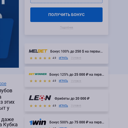
ПОЛУЧИТЬ БОНУС
Подробнее
Бонус 100% до
250 $
на первый депозит
Условия
4.9
ИГРАТЬ
Бонус 125% до
25 000 ₽
на первый депозит
Условия
4.9
ИГРАТЬ
оре
лубов
а
Фрибеты до
20 000 ₽
з этих
Условия
4.9
ИГРАТЬ
ыт у
и даже
Бонус 500% до
75 000 ₽
на первый депозит
а Кубка