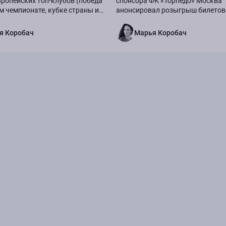
вропейских топ-клубов (победа
спонсора ФК «Торпедо» Москва
 чемпионате, кубке страны и
анонсировал розыгрыш билетов
онов).
юбилейный матч в честь сотой 
существования команды.
я Коробач
Марья Коробач