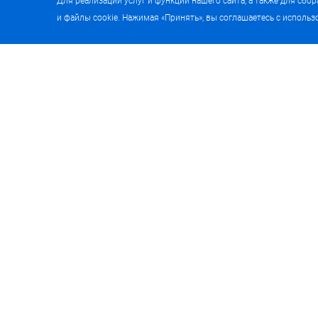
Для реализации услуг и функций нашего сайта, а также для сбо
и файлы cookie. Нажимая «Принять», вы соглашаетесь с исполь
Букмекеры
1xBet
ПРИ ПРИЗНАКАХ ЗАВИСИМОСТИ
ОБРАТИТЕСЬ К СПЕЦИАЛИСТУ
Parimatch
Leonbets
Melbet