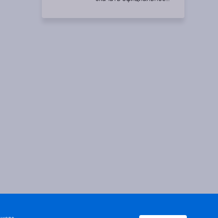
приложение 1xBet для
ставок на спорт.
Предоставляется доступ
к последней версии
приложения,...