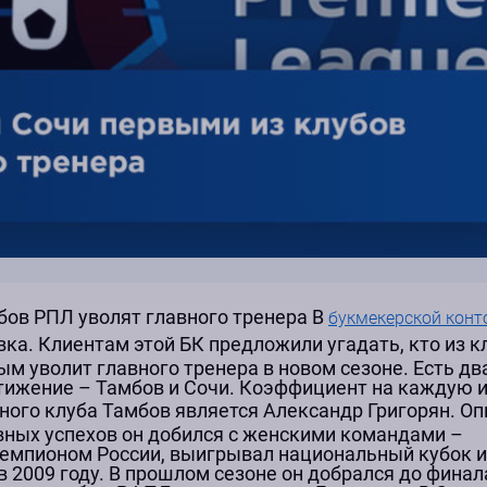
В
букмекерской конт
ка. Клиентам этой БК предложили угадать, кто из к
м уволит главного тренера в новом сезоне. Есть дв
тижение – Тамбов и Сочи. Коэффициент на каждую и
ного клуба Тамбов является Александр Григорян. Оп
вных успехов он добился с женскими командами –
 чемпионом России, выигрывал национальный кубок 
 2009 году. В прошлом сезоне он добрался до финал