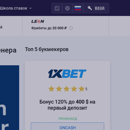
Школа ставок
ВХОД
ый
Фрибеты до
20 000 ₽
енера
Топ 5 букмекеров
5
Бонус 120% до
400 $
на
первый депозит
ПРОМОКОД
ONCASH