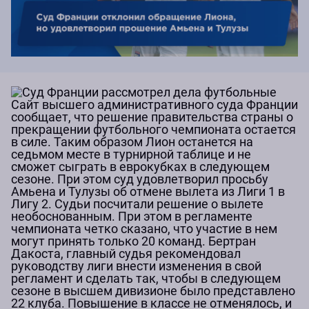
Сайт высшего административного суда Франции
сообщает, что решение правительства страны о
прекращении футбольного чемпионата остается
в силе. Таким образом Лион останется на
седьмом месте в турнирной таблице и не
сможет сыграть в еврокубках в следующем
сезоне. При этом суд удовлетворил просьбу
Амьена и Тулузы об отмене вылета из Лиги 1 в
Лигу 2. Судьи посчитали решение о вылете
необоснованным. При этом в регламенте
чемпионата четко сказано, что участие в нем
могут принять только 20 команд. Бертран
Дакоста, главный судья рекомендовал
руководству лиги внести изменения в свой
регламент и сделать так, чтобы в следующем
сезоне в высшем дивизионе было представлено
22 клуба. Повышение в классе не отменялось, и