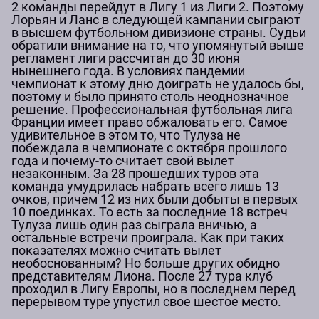
2 команды перейдут в Лигу 1 из Лиги 2. Поэтому
Лорьян и Ланс в следующей кампании сыграют
в высшем футбольном дивизионе страны. Судьи
обратили внимание на то, что упомянутый выше
регламент лиги рассчитан до 30 июня
нынешнего года. В условиях пандемии
чемпионат к этому дню доиграть не удалось бы,
поэтому и было принято столь неоднозначное
решение. Профессиональная футбольная лига
Франции имеет право обжаловать его. Самое
удивительное в этом то, что Тулуза не
побеждала в чемпионате с октября прошлого
года и почему-то считает свой вылет
незаконным. За 28 прошедших туров эта
команда умудрилась набрать всего лишь 13
очков, причем 12 из них были добыты в первых
10 поединках. То есть за последние 18 встреч
Тулуза лишь один раз сыграла вничью, а
остальные встречи проиграла. Как при таких
показателях можно считать вылет
необоснованным? Но больше других обидно
представителям Лиона. После 27 тура клуб
проходил в Лигу Европы, но в последнем перед
перерывом туре упустил свое шестое место.