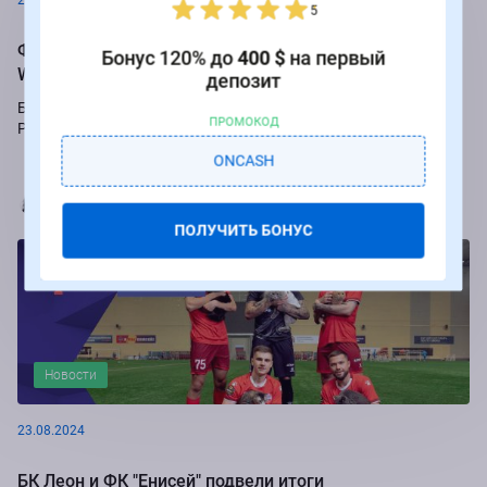
26.08.2024
5
Фрибеты до 250 000 рублей за ставки на РПЛ от БК
Бонус 120% до
400 $
на первый
Winline
депозит
Букмекер Winline подарит бесплатные ставки за пари на игры
ПРОМОКОД
Российской Премьер-лиги.
ONCASH
Марья Коробач
ПОЛУЧИТЬ БОНУС
Новости
23.08.2024
БК Леон и ФК "Енисей" подвели итоги