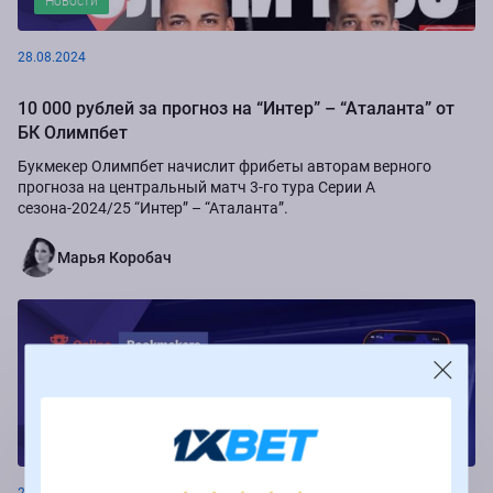
Новости
28.08.2024
10 000 рублей за прогноз на “Интер” – “Аталанта” от
БК Олимпбет
Букмекер Олимпбет начислит фрибеты авторам верного
прогноза на центральный матч 3-го тура Серии А
сезона-2024/25 “Интер” – “Аталанта”.
Марья Коробач
Новости