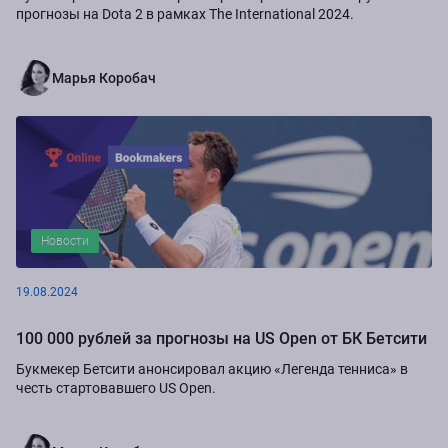
прогнозы на Dota 2 в рамках The International 2024.
Марья Коробач
Новости
19.08.2024
100 000 рублей за прогнозы на US Open от БК Бетсити
Букмекер Бетсити анонсировал акцию «Легенда тенниса» в
честь стартовавшего US Open.