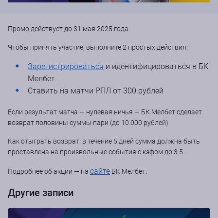
Промо действует до 31 мая 2025 года.
Чтобы принять участие, выполните 2 простых действия:
Зарегистрироваться
и идентифицироваться в БК
Мелбет.
Ставить на матчи РПЛ от 300 рублей
Если результат матча — нулевая ничья — БК Мелбет сделает
возврат половины суммы пари (до 10 000 рублей).
Как отыграть возврат: в течение 5 дней сумма должна быть
проставлена на произвольные события с кэфом до 3.5.
сайте
Подробнее об акции — на
БК Мелбет.
Другие записи