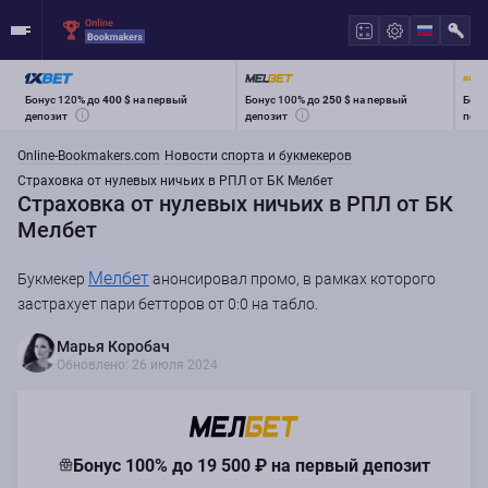
Бонус 120% до
400 $
на первый
Бонус 100% до
250 $
на первый
Бону
депозит
депозит
перв
Online-Bookmakers.com
Новости спорта и букмекеров
Страховка от нулевых ничьих в РПЛ от БК Мелбет
Страховка от нулевых ничьих в РПЛ от БК
Мелбет
Мелбет
Букмекер
анонсировал промо, в рамках которого
застрахует пари бетторов от 0:0 на табло.
Марья Коробач
Обновлено: 26 июля 2024
Бонус 100% до
19 500 ₽
на первый депозит