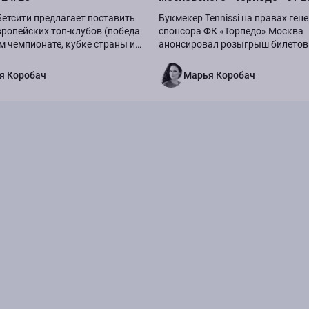
Tennissi
етсити предлагает поставить
Букмекер Tennissi на правах ген
вропейских топ-клубов (победа
спонсора ФК «Торпедо» Москва
 чемпионате, кубке страны и
анонсировал розыгрыш билетов
онов).
юбилейный матч в честь сотой 
существования команды.
я Коробач
Марья Коробач