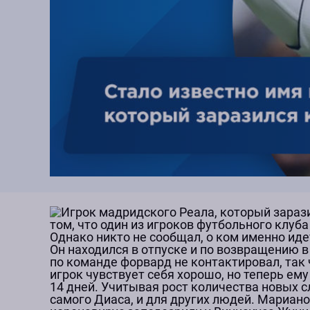
том, что один из игроков футбольного клуб
Однако никто не сообщал, о ком именно идет
Он находился в отпуске и по возвращению в
по команде форвард не контактировал, так 
игрок чувствует себя хорошо, но теперь е
14 дней. Учитывая рост количества новых с
самого Диаса, и для других людей. Мариан