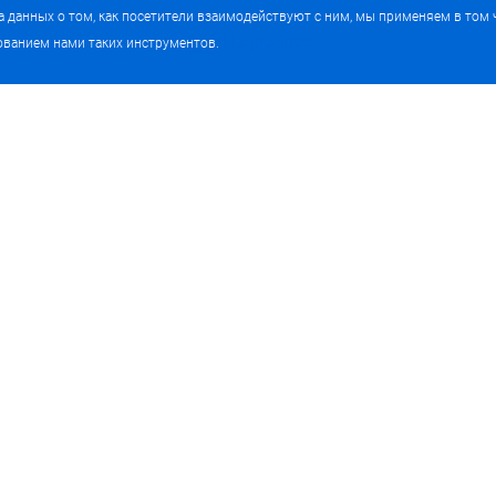
ра данных о том, как посетители взаимодействуют с ним, мы применяем в том 
Подробнее
зованием нами таких инструментов.
Прогнозы
Матч-ц
Все прогнозы на спорт
Все матчи
Футбол
Динамо М
Махачкал
Хоккей
Камаз Н-Ч