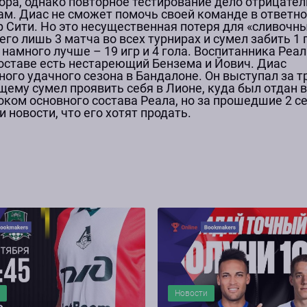
ора, однако повторное тестирование дело отрицате
кам. Диас не сможет помочь своей команде в ответн
Сити. Но это несущественная потеря для «сливочны
го лишь 3 матча во всех турнирах и сумел забить 1 
амного лучше – 19 игр и 4 гола. Воспитанника Реал
оставе есть нестареющий Бензема и Йович. Диас
ного удачного сезона в Бандалоне. Он выступал за т
ему сумел проявить себя в Лионе, куда был отдан в
роком основного состава Реала, но за прошедшие 2 с
 новости, что его хотят продать.
Новости