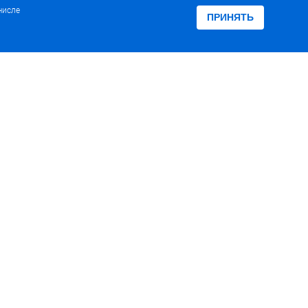
числе
ПРИНЯТЬ
ентр
Online Bookmakers
О нас
 - Динамо
Авторы
а
Контакты
 - Волга Ульяновск