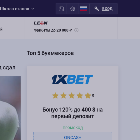
Школа ставок
ВХОД
ый
Фрибеты до
20 000 ₽
Топ 5 букмекеров
д сдал
5
Бонус 120% до
400 $
на
первый депозит
ПРОМОКОД
ONCASH