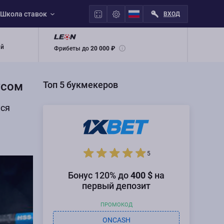
Школа ставок
ВХОД
ый
Фрибеты до
20 000 ₽
усом
Топ 5 букмекеров
лся
5
Бонус 120% до
400 $
на
первый депозит
ПРОМОКОД
ONCASH