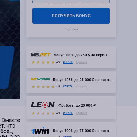
ПОЛУЧИТЬ БОНУС
Подробнее
Бонус 100% до
250 $
на первый депозит
Условия
4.9
ИГРАТЬ
Бонус 125% до
25 000 ₽
на первый депозит
Условия
4.9
ИГРАТЬ
Фрибеты до
20 000 ₽
Условия
4.9
ИГРАТЬ
. Вместе
т, что
 боец
Бонус 500% до
75 000 ₽
на первый депозит
мы, а за