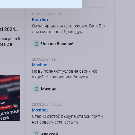
01.09.2024 11:39
Балтбет
Очень нравится приложение БалтБет
al 2024
для смартфона. Даже дурак...
розыгрыш 5
Чеснов Василий
ota 2 в
28.08.2024 19:44
Maxline
Не выполняют условия своих же
акций. Не начислили бонус в...
Михаил
28.08.2024 00:25
Mostbet
Ставки отстой выкупа ставки почти
нет совсем если есть то...
Алексей