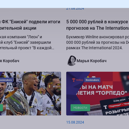
21.08.2024
 ФК "Енисей" подвели итоги
5 000 000 рублей в конкурсе
рительной акции
прогнозов на The Internation
от БК Winline
ая компания "Леон" и
Букмекер Winline анонсировал 
й клуб "Енисей" завершили
000 000 рублей за прогнозы на D
ительный проект "В каждой
рамках The International 2024.
т лев". Акция направлена на
яев питомцам из приюта
я Коробач
Марья Коробач
рдце", а также...
Новости
15.08.2024