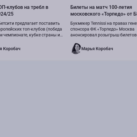
П-клубов на требл в
Билеты на матч 100-летия
024/25
московского «Торпедо» от Б
Tennissi
етсити предлагает поставить
Букмекер Tennissi на правах ген
вропейских топ-клубов (победа
спонсора ФК «Торпедо» Москва
 чемпионате, кубке страны и
анонсировал розыгрыш билетов
онов).
юбилейный матч в честь сотой 
существования команды.
я Коробач
Марья Коробач