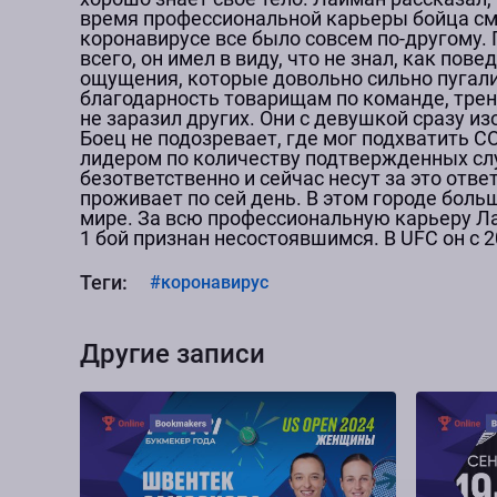
время профессиональной карьеры бойца см
коронавирусе все было совсем по-другому. Г
всего, он имел в виду, что не знал, как по
ощущения, которые довольно сильно пугали
благодарность товарищам по команде, трене
не заразил других. Они с девушкой сразу и
Боец не подозревает, где мог подхватить C
лидером по количеству подтвержденных слу
безответственно и сейчас несут за это отве
проживает по сей день. В этом городе бол
мире. За всю профессиональную карьеру Лай
1 бой признан несостоявшимся. В UFC он с 2
Теги:
#коронавирус
Другие записи