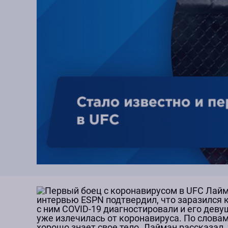
Лайма
интервью ESPN подтвердил, что заразился 
с ним COVID-19 диагностировали и его деву
уже излечилась от коронавируса. По словам 
хорошо знает свое тело. Лайман рассказал,