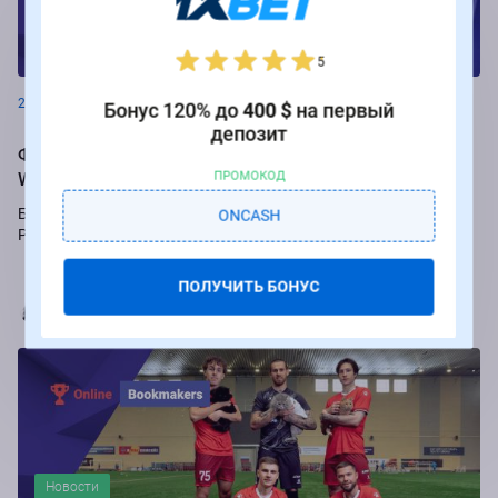
Новости
5
26.08.2024
Бонус 120% до
400 $
на первый
депозит
Фрибеты до 250 000 рублей за ставки на РПЛ от БК
Winline
ПРОМОКОД
Букмекер Winline подарит бесплатные ставки за пари на игры
ONCASH
Российской Премьер-лиги.
ПОЛУЧИТЬ БОНУС
Марья Коробач
Новости