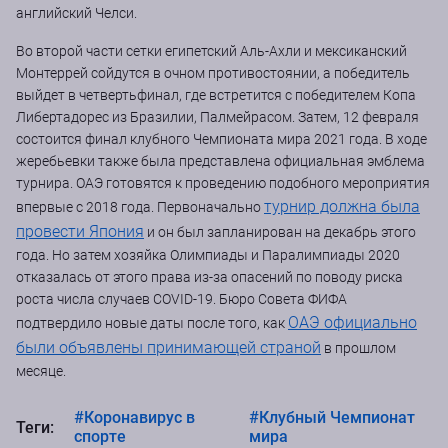
английский Челси.
Во второй части сетки египетский Аль-Ахли и мексиканский
Монтеррей сойдутся в очном противостоянии, а победитель
выйдет в четвертьфинал, где встретится с победителем Копа
Либертадорес из Бразилии, Палмейрасом. Затем, 12 февраля
состоится финал клубного Чемпионата мира 2021 года. В ходе
жеребьевки также была представлена ​​официальная эмблема
турнира. ОАЭ готовятся к проведению подобного мероприятия
турнир должна была
впервые с 2018 года. Первоначально
провести Япония
и он был запланирован на декабрь этого
года. Но затем хозяйка Олимпиады и Паралимпиады 2020
отказалась от этого права из-за опасений по поводу риска
роста числа случаев COVID-19. Бюро Совета ФИФА
ОАЭ официально
подтвердило новые даты после того, как
были объявлены принимающей страной
в прошлом
месяце.
#Коронавирус в
#Клубный Чемпионат
Теги:
спорте
мира