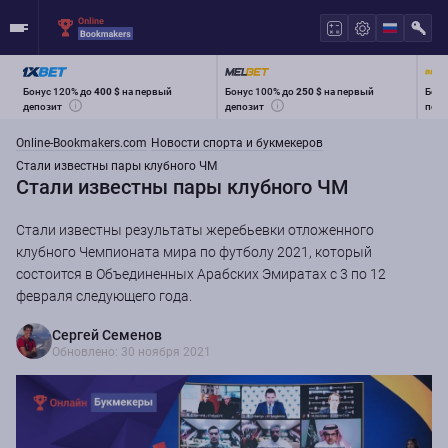
Бонус 120% до
400 $
на первый
Бонус 100% до
250 $
на первый
Бону
депозит
депозит
перв
Online-Bookmakers.com
Новости спорта и букмекеров
Стали известны пары клубного ЧМ
Стали известны пары клубного ЧМ
Стали известны результаты ​​жеребьевки отложенного
клубного Чемпионата мира по футболу 2021, который
состоится в Объединенных Арабских Эмиратах с 3 по 12
февраля следующего года.
Сергей Семенов
Обновлено: 30 ноября 2021