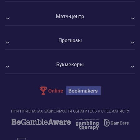
О нас
Матч-центр
Авторы
Все матчи
Контакты
Прогнозы
Локомотив М - Акрон Тольятти
Политика Cookie
Все прогнозы на спорт
Торпедо Москва - ФК Сочи
Конфиденциальность
Букмекеры
Футбол
Ротерхэм - Вест Бромвич
Адреса ППС
1xBet
Хоккей
Челтенхэм - Чарльтон
Parimatch
Теннис
Колчестер - Саутгемптон
Leonbets
ПРИ ПРИЗНАКАХ ЗАВИСИМОСТИ ОБРАТИТЕСЬ К СПЕЦИАЛИСТУ
UFC
Melbet
Баскетбол
Betwinner