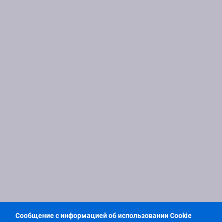
Сообщение с информацией об использовании Cookie