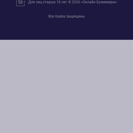
Для лиц старше 18 лет
© 2026 «Онлайн Букмекеры»
Marathonbet
Все права защищены
Pin-Up