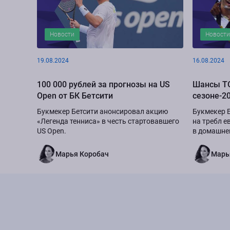
Новости
Новости
19.08.2024
16.08.2024
100 000 рублей за прогнозы на US
Шансы ТО
Open от БК Бетсити
сезоне-2
Букмекер Бетсити анонсировал акцию
Букмекер Б
«Легенда тенниса» в честь стартовавшего
на требл е
US Open.
в домашнем
Лиге чемпи
Марья Коробач
Марь