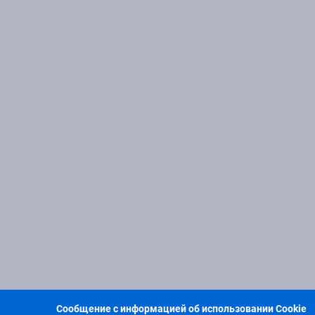
Сообщение с информацией об использовании Cookie