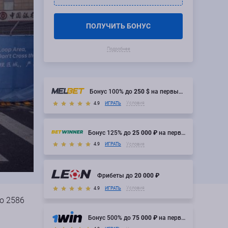
ПОЛУЧИТЬ БОНУС
Подробнее
Бонус 100% до
250 $
на первый депозит
Условия
4.9
ИГРАТЬ
Бонус 125% до
25 000 ₽
на первый депозит
Условия
4.9
ИГРАТЬ
Фрибеты до
20 000 ₽
Условия
4.9
ИГРАТЬ
о 2586
Бонус 500% до
75 000 ₽
на первый депозит