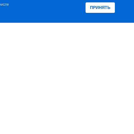
числе
ПРИНЯТЬ
ентр
Online Bookmakers
О нас
Потенца
Авторы
овск - Спартак
Контакты