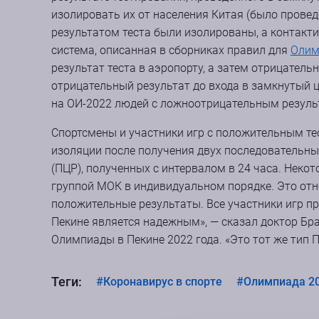
изолировать их от населения Китая (было прове
результатом теста были изолированы, а контакт
система, описанная в сборниках правил для
Олим
результат теста в аэропорту, а затем отрицатель
отрицательный результат до входа в замкнутый ц
на ОИ-2022 людей с ложноотрицательным резуль
Спортсмены и участники игр с положительным т
изоляции после получения двух последовательны
(ПЦР), полученных с интервалом в 24 часа. Нек
группой МОК в индивидуальном порядке. Это отно
положительные результаты. Все участники игр пр
Пекине является надежным», — сказал доктор Бр
Олимпиады в Пекине 2022 года. «Это тот же тип П
Теги:
#Коронавирус в спорте
#Олимпиада 2