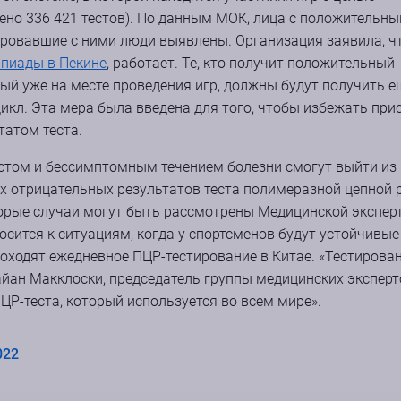
дено 336 421 тестов). По данным МОК, лица с положительн
ировавшие с ними люди выявлены. Организация заявила, ч
пиады в Пекине
, работает. Те, кто получит положительный
ный уже на месте проведения игр, должны будут получить е
икл. Эта мера была введена для того, чтобы избежать при
татом теста.
естом и бессимптомным течением болезни смогут выйти из
х отрицательных результатов теста полимеразной цепной 
оторые случаи могут быть рассмотрены Медицинской экспер
сится к ситуациям, когда у спортсменов будут устойчивые
оходят ежедневное ПЦР-тестирование в Китае. «Тестирован
айан Макклоски, председатель группы медицинских эксперт
ЦР-теста, который используется во всем мире».
022