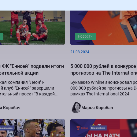
Новости
21.08.2024
 ФК "Енисей" подвели итоги
5 000 000 рублей в конкурсе
рительной акции
прогнозов на The Internation
от БК Winline
ая компания "Леон" и
Букмекер Winline анонсировал 
й клуб "Енисей" завершили
000 000 рублей за прогнозы на D
ительный проект "В каждой
рамках The International 2024.
т лев". Акция направлена на
яев питомцам из приюта
я Коробач
Марья Коробач
рдце", а также...