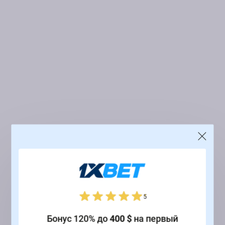
5
Бонус 120% до
400 $
на первый