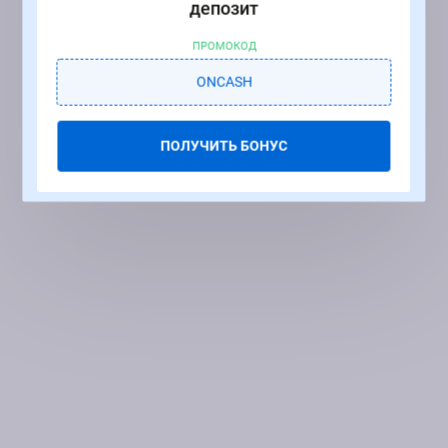
депозит
ПРОМОКОД
ONCASH
ПОЛУЧИТЬ БОНУС