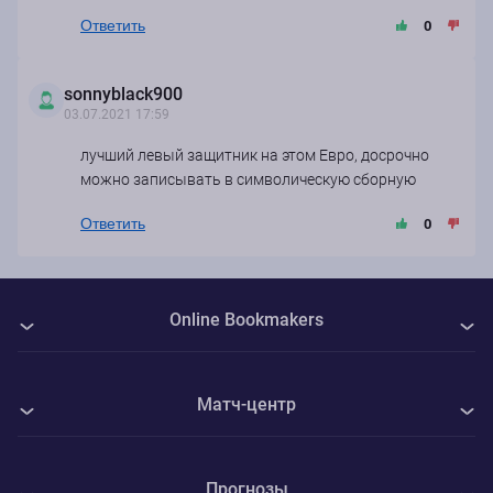
Ответить
0
sonnyblack900
03.07.2021 17:59
лучший левый защитник на этом Евро, досрочно
можно записывать в символическую сборную
Ответить
0
Online Bookmakers
О нас
Матч-центр
Авторы
Все матчи
Контакты
Прогнозы