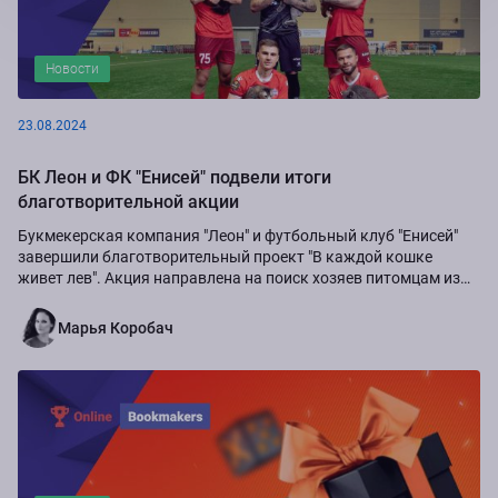
Новости
23.08.2024
БК Леон и ФК "Енисей" подвели итоги
благотворительной акции
Букмекерская компания "Леон" и футбольный клуб "Енисей"
завершили благотворительный проект "В каждой кошке
живет лев". Акция направлена на поиск хозяев питомцам из
приюта "Золотое сердце", а также...
Марья Коробач