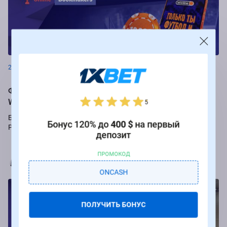
Новости
26.08.2024
Фрибеты до 250 000 рублей за ставки на РПЛ от БК
Winline
5
Букмекер Winline подарит бесплатные ставки за пари на игры
Бонус 120% до
400 $
на первый
Российской Премьер-лиги.
депозит
ПРОМОКОД
Марья Коробач
ONCASH
ПОЛУЧИТЬ БОНУС