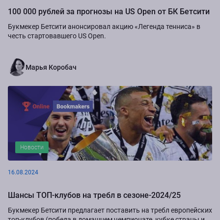
100 000 рублей за прогнозы на US Open от БК Бетсити
Букмекер Бетсити анонсировал акцию «Легенда тенниса» в
честь стартовавшего US Open.
Марья Коробач
Новости
16.08.2024
Шансы ТОП-клубов на требл в сезоне-2024/25
Букмекер Бетсити предлагает поставить на требл европейских
топ-клубов (победа в домашнем чемпионате, кубке страны и