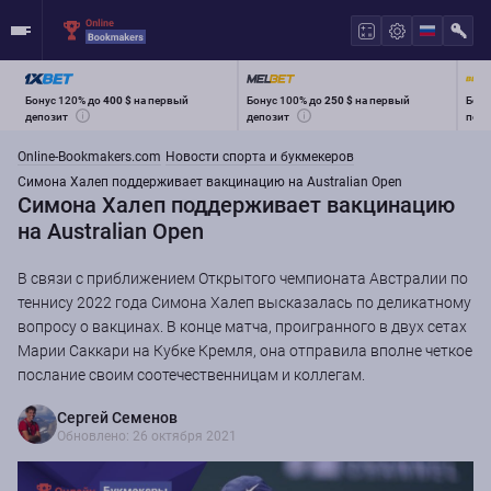
Бонус 120% до
400 $
на первый
Бонус 100% до
250 $
на первый
Бону
депозит
депозит
перв
Online-Bookmakers.com
Новости спорта и букмекеров
Симона Халеп поддерживает вакцинацию на Australian Open
Симона Халеп поддерживает вакцинацию
на Australian Open
В связи с приближением Открытого чемпионата Австралии по
теннису 2022 года Симона Халеп высказалась по деликатному
вопросу о вакцинах. В конце матча, проигранного в двух сетах
Марии Саккари на Кубке Кремля, она отправила вполне четкое
послание своим соотечественницам и коллегам.
Сергей Семенов
Обновлено: 26 октября 2021