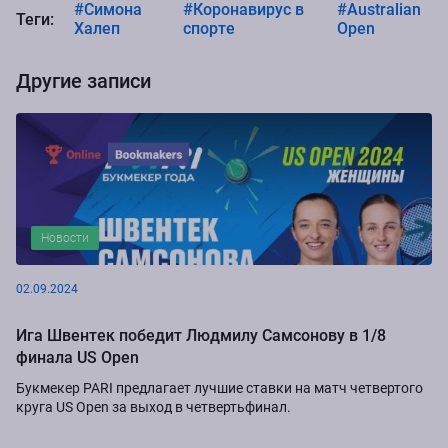
#Симона
#Коронавирус в
#Australian
Теги:
Халеп
спорте
Open
Другие записи
Новости
02.09.2024
Ига Швентек победит Людмилу Самсонову в 1/8
финала US Open
Букмекер PARI предлагает лучшие ставки на матч четвертого
круга US Open за выход в четвертьфинал.