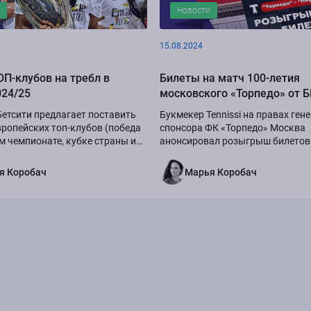
Новости
15.08.2024
П-клубов на требл в
Билеты на матч 100-летия
024/25
московского «Торпедо» от Б
Tennissi
етсити предлагает поставить
Букмекер Tennissi на правах ген
вропейских топ-клубов (победа
спонсора ФК «Торпедо» Москва
 чемпионате, кубке страны и
анонсировал розыгрыш билетов
онов).
юбилейный матч в честь сотой 
существования команды.
я Коробач
Марья Коробач