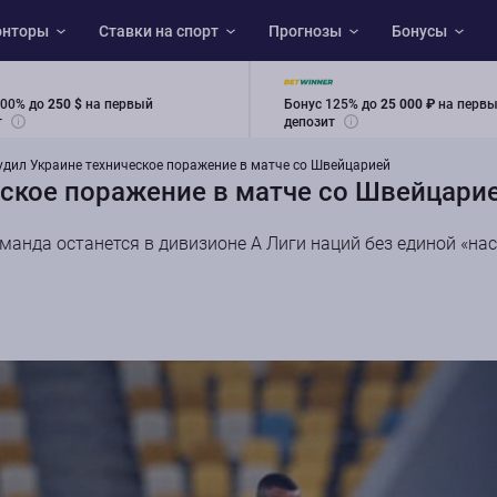
онторы
Ставки на спорт
Прогнозы
Бонусы
100% до
250 $
на первый
Бонус 125% до
25 000 ₽
на перв
т
депозит
дил Украине техническое поражение в матче со Швейцарией
ское поражение в матче со Швейцари
манда останется в дивизионе А Лиги наций без единой «на