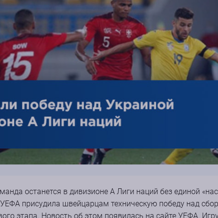
манда останется в дивизионе А Лиги наций без единой «на
то УЕФА присудила швейцарцам техническую победу над сбо
вого этапа. Новость об этом появилась на сайте УЕФА. Игр