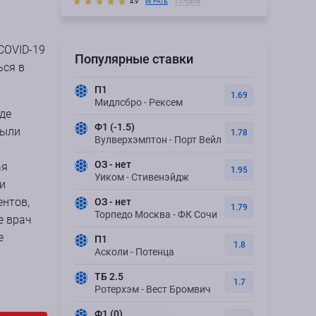
Условия
4.9
ИГРАТЬ
COVID-19
Популярные ставки
ься в
П1
1.69
Мидлсбро - Рексем
де
Ф1 (-1.5)
были
1.78
Вулверхэмптон - Порт Вейл
ОЗ - нет
ая
1.95
Уиком - Стивенэйдж
и
ентов,
ОЗ - нет
1.79
Торпедо Москва - ФК Сочи
е врач
е
П1
1.8
Асколи - Потенца
ТБ 2.5
1.7
Ротерхэм - Вест Бромвич
Ф1 (0)