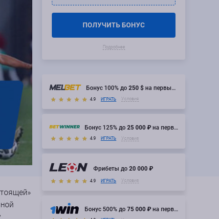
ПОЛУЧИТЬ БОНУС
Подробнее
Бонус 100% до
250 $
на первый депозит
Условия
4.9
ИГРАТЬ
Бонус 125% до
25 000 ₽
на первый депозит
Условия
4.9
ИГРАТЬ
Фрибеты до
20 000 ₽
Условия
4.9
ИГРАТЬ
стоящей»
рной
Бонус 500% до
75 000 ₽
на первый депозит
у