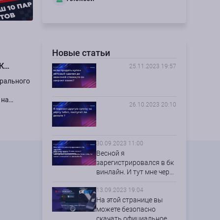
Новые статьи
К
25.11.2023 19:57
ерального
 на
26.10.2023 20:10
годовщины
30.09.2023 11:00
Весной я
зарегистрировался в бк
винлайн. И тут мне через
10 мин звонит оператор
теле 2 с просьбой
13.09.2023 19:04
подтвердить
На этой странице вы
паспортные данные в
можете безопасно
самом теле. Есть ли...
скачать официальное