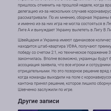
пришлось отменить на прошлой неделе, когда вр
делегацию из-за нескольких случаев коронавиру
рассматривали. По их мнению, сборная Украины 
и именно из-за них игра не могла состояться в 
Лиге А и вынуждает Украину вылететь в Лигу B Л
Швейцария и Украина имеют одинаковое количест
находится штаб-квартира УЕФА, получают преим
победу со счетом 2:1, но техническое поражение 
закончилась. Вполне возможно, украинцы будут 
ассоциация заявила, что все игроки и сотрудник
отрицательными. Но это позорное решение вряд л
когда команды выходили на поле с коронавирусом
кантона принял решение, которое лишило сборну
Шевченко заслужили по игре.
Другие записи