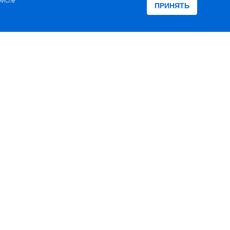
числе
ПРИНЯТЬ
ентр
Online Bookmakers
О нас
осква - ФК Сочи
Авторы
тивенэйдж
Контакты
птон - Порт Вейл
Политика Cookie