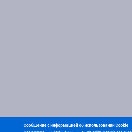
Сообщение с информацией об использовании Cookie