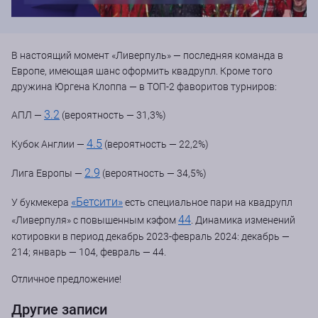
В настоящий момент «Ливерпуль» — последняя команда в
Европе, имеющая шанс оформить квадрупл. Кроме того
дружина Юргена Клоппа — в ТОП-2 фаворитов турниров:
3.2
АПЛ —
(вероятность ― 31,3%)
4.5
Кубок Англии —
(вероятность ― 22,2%)
2.9
Лига Европы —
(вероятность ― 34,5%)
«Бетсити»
У букмекера
есть специальное пари на квадрупл
44
«Ливерпуля» с повышенным кэфом
. Динамика изменений
котировки в период декабрь 2023-февраль 2024: декабрь —
214; январь — 104, февраль — 44.
Отличное предложение!
Другие записи