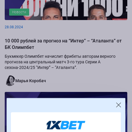
Новости
28.08.2024
10 000 рублей за прогноз на “Интер” – “Аталанта” от
БК Олимпбет
Букмекер Олимпбет начислит фрибеты авторам верного
прогноза на центральный матч 3-го тура Серии А
сезона-2024/25 “Интер” – “Аталанта”.
Марья Коробач
Новости