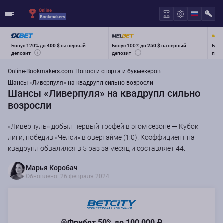
Бонус 120% до
400 $
на первый
Бонус 100% до
250 $
на первый
Бону
депозит
депозит
перв
Online-Bookmakers.com
Новости спорта и букмекеров
Шансы «Ливерпуля» на квадрупл сильно возросли
Шансы «Ливерпуля» на квадрупл сильно
возросли
«Ливерпуль» добыл первый трофей в этом сезоне — Кубок
лиги, победив «Челси» в овертайме (1:0). Коэффициент на
квадрупл обвалился в 5 раз за месяц и составляет 44.
Марья Коробач
Обновлено: 26 февраля 2024
Фрибет 50% до
100 000 ₽