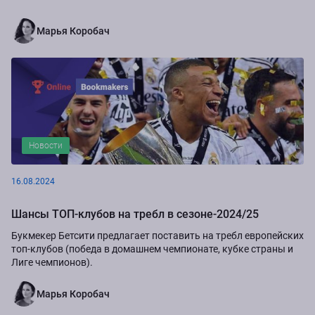
Марья Коробач
Новости
16.08.2024
Шансы ТОП-клубов на требл в сезоне-2024/25
Букмекер Бетсити предлагает поставить на требл европейских
топ-клубов (победа в домашнем чемпионате, кубке страны и
Лиге чемпионов).
Марья Коробач