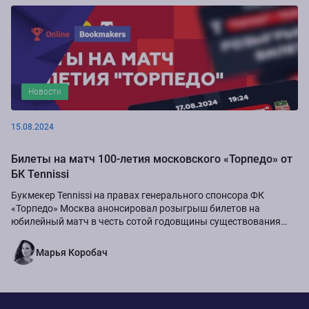
Новости
15.08.2024
Билеты на матч 100-летия московского «Торпедо» от
БК Tennissi
Букмекер Tennissi на правах генерального спонсора ФК
«Торпедо» Москва анонсировал розыгрыш билетов на
юбилейный матч в честь сотой годовщины существования
команды.
Марья Коробач