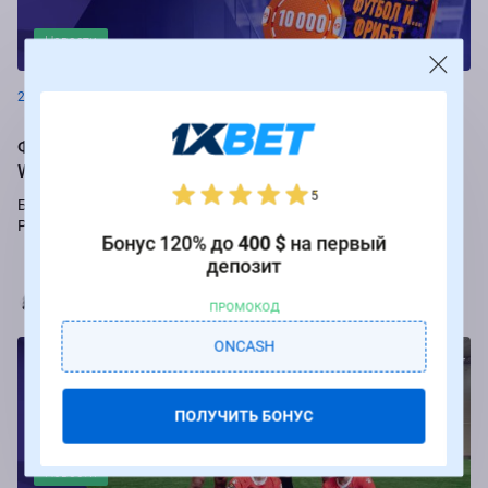
Новости
26.08.2024
Фрибеты до 250 000 рублей за ставки на РПЛ от БК
Winline
5
Букмекер Winline подарит бесплатные ставки за пари на игры
Российской Премьер-лиги.
Бонус 120% до
400 $
на первый
депозит
Марья Коробач
ПРОМОКОД
ONCASH
ПОЛУЧИТЬ БОНУС
Новости