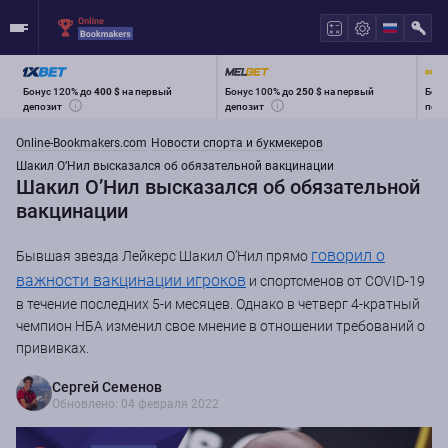
Бонус 120% до
400 $
на первый
Бонус 100% до
250 $
на первый
Бону
депозит
депозит
перв
Online-Bookmakers.com
Новости спорта и букмекеров
Шакил О’Нил высказался об обязательной вакцинации
Шакил О’Нил высказался об обязательной
вакцинации
говорил о
Бывшая звезда Лейкерс Шакил О’Нил прямо
важности вакцинации игроков
и спортсменов от COVID-19
в течение последних 5-и месяцев. Однако в четверг 4-кратный
чемпион НБА изменил свое мнение в отношении требований о
прививках.
Сергей Семенов
Обновлено: 04 февраля 2022