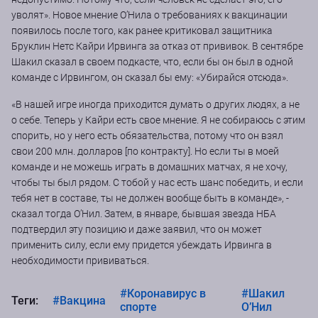
уволят». Новое мнение О’Нила о требованиях к вакцинации
появилось после того, как ранее критиковал защитника
Бруклин Нетс Кайри Ирвинга за отказ от прививок. В сентябре
Шакил сказал в своем подкасте, что, если бы он был в одной
команде с Ирвингом, он сказал бы ему: «Убирайся отсюда».
«В нашей игре иногда приходится думать о других людях, а не
о себе. Теперь у Кайри есть свое мнение. Я не собираюсь с этим
спорить, но у него есть обязательства, потому что он взял
свои 200 млн. долларов [по контракту]. Но если ты в моей
команде и не можешь играть в домашних матчах, я не хочу,
чтобы ты был рядом. С тобой у нас есть шанс победить, и если
тебя нет в составе, ты не должен вообще быть в команде», -
сказал тогда О’Нил. Затем, в январе, бывшая звезда НБА
подтвердил эту позицию и даже заявил, что он может
применить силу, если ему придется убеждать Ирвинга в
необходимости прививаться.
#Коронавирус в
#Шакил
Теги:
#Вакцина
спорте
О’Нил