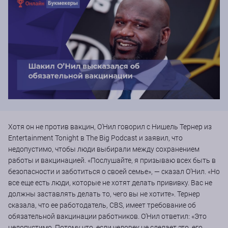
Хотя он не против вакцин, О'Нил говорил с Нишель Тернер из
Entertainment Tonight в The Big Podcast и заявил, что
недопустимо, чтобы люди выбирали между сохранением
работы и вакцинацией. «Послушайте, я призываю всех быть в
безопасности и заботиться о своей семье», — сказал О’Нил. «Но
все еще есть люди, которые не хотят делать прививку. Вас не
должны заставлять делать то, чего вы не хотите». Тернер
сказала, что ее работодатель, CBS, имеет требование об
обязательной вакцинации работников. О’Нил ответил: «Это
недопустимо. Потому что, если человек не сделает это, его