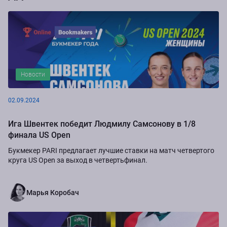
Новости
02.09.2024
Ига Швентек победит Людмилу Самсонову в 1/8
финала US Open
Букмекер PARI предлагает лучшие ставки на матч четвертого
круга US Open за выход в четвертьфинал.
Марья Коробач