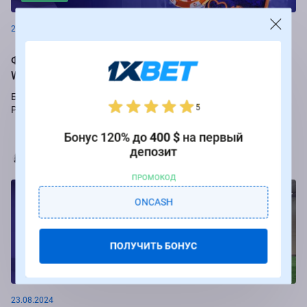
26.08.2024
Фрибеты до 250 000 рублей за ставки на РПЛ от БК
Winline
Букмекер Winline подарит бесплатные ставки за пари на игры
5
Российской Премьер-лиги.
Бонус 120% до
400 $
на первый
депозит
Марья Коробач
ПРОМОКОД
ONCASH
ПОЛУЧИТЬ БОНУС
Новости
23.08.2024