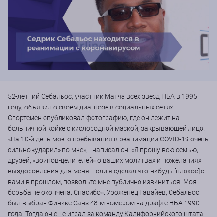
52-летний Себальос, участник Матча всех звезд НБА в 1995
году, объявил о своем диагнозе в социальных сетях.
Спортсмен опубликовал фотографию, где он лежит на
больничной койке с кислородной маской, закрывающей лицо.
«На 10-й день моего пребывания в реанимации COVID-19 очень
сильно «ударил» по мне», - написал он. «Я прошу всю семью,
друзей, «воинов-целителей» о ваших молитвах и пожеланиях
выздоровления для меня. Если я сделал что-нибудь [плохое] с
вами в прошлом, позвольте мне публично извиниться. Моя
борьба не окончена. Спасибо». Уроженец Гавайев, Себальос
был выбран Финикс Санз 48-м номером на драфте НБА 1990
года. Тогда он еще играл за команду Калифорнийского штата