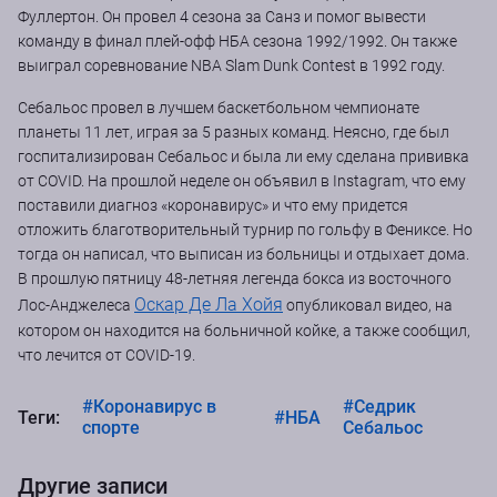
Фуллертон. Он провел 4 сезона за Санз и помог вывести
команду в финал плей-офф НБА сезона 1992/1992. Он также
выиграл соревнование NBA Slam Dunk Contest в 1992 году.
Себальос провел в лучшем баскетбольном чемпионате
планеты 11 лет, играя за 5 разных команд. Неясно, где был
госпитализирован Себальос и была ли ему сделана прививка
от COVID. На прошлой неделе он объявил в Instagram, что ему
поставили диагноз «коронавирус» и что ему придется
отложить благотворительный турнир по гольфу в Фениксе. Но
тогда он написал, что выписан из больницы и отдыхает дома.
В прошлую пятницу 48-летняя легенда бокса из восточного
Оскар Де Ла Хойя
Лос-Анджелеса
опубликовал видео, на
котором он находится на больничной койке, а также сообщил,
что лечится от COVID-19.
#Коронавирус в
#Седрик
Теги:
#НБА
спорте
Себальос
Другие записи