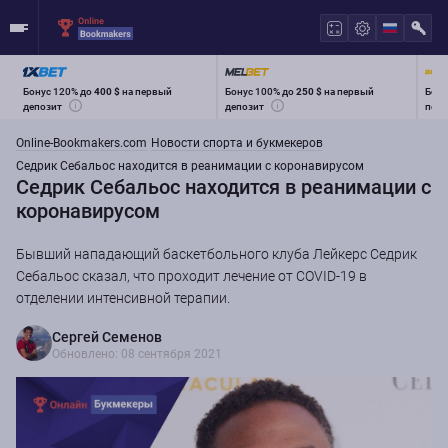
Бонус 120% до
400 $
на первый
Бонус 100% до
250 $
на первый
Бону
депозит
депозит
перв
Online-Bookmakers.com
Новости спорта и букмекеров
Седрик Себальос находится в реанимации с коронавирусом
Седрик Себальос находится в реанимации с
коронавирусом
Бывший нападающий баскетбольного клуба Лейкерс Седрик
Себальос сказал, что проходит лечение от COVID-19 в
отделении интенсивной терапии.
Сергей Семенов
Обновлено: 08 сентября 2021