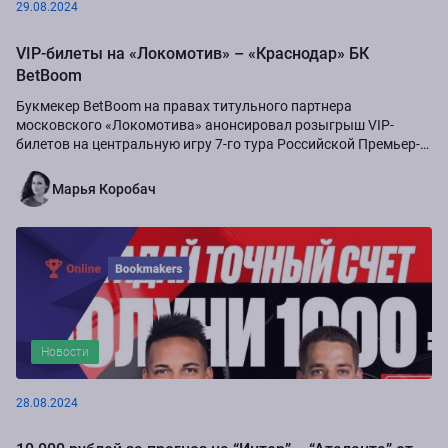
29.08.2024
VIP-билеты на «Локомотив» – «Краснодар» БК
BetBoom
Букмекер BetBoom на правах титульного партнера
московского «Локомотива» анонсировал розыгрыш VIP-
билетов на центральную игру 7-го тура Российской Премьер-
Лиги сезона-2024/25...
Марья Коробач
Новости
28.08.2024