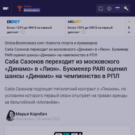
Бонус 120% до
400 $
на первый
Бонус 100% до
250 $
на первый
Бону
депозит
депозит
перв
Online-Bookmakers.com
Новости спорта и букмекеров
Саба Сазонов переходит из московского «Динамо» в «Лион». Букмекер
PARI оценил шансы «Динамо» на чемпионство в РПЛ
Саба Сазонов переходит из московского
«Динамо» в «Лион». Букмекер PARI оценил
шансы «Динамо» на чемпионство в РПЛ
Саба Сазонов подпишет пятилетний контракт с «Лионом», по
условиям которого первый сезон отыграет на правах аренды
за бельгийский «Моленбек».
Марья Коробач
Обновлено: 28 июля 2023