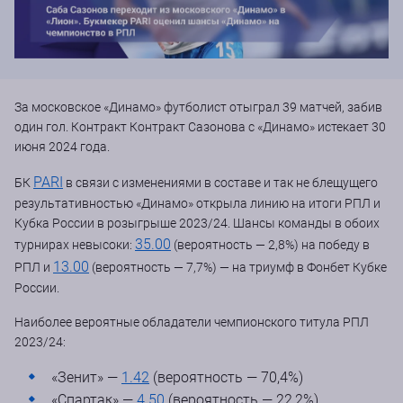
За московское «Динамо» футболист отыграл 39 матчей, забив
один гол. Контракт Контракт Сазонова с «Динамо» истекает 30
июня 2024 года.
PARI
БК
в связи с изменениями в составе и так не блещущего
результативностью «Динамо» открыла линию на итоги РПЛ и
Кубка России в розыгрыше 2023/24. Шансы команды в обоих
35.00
турнирах невысоки:
(вероятность ― 2,8%) на победу в
13.00
РПЛ и
(вероятность ― 7,7%) ― на триумф в Фонбет Кубке
России.
Наиболее вероятные обладатели чемпионского титула РПЛ
2023/24:
«Зенит» ―
1.42
(вероятность ― 70,4%)
«Спартак» ―
4.50
(вероятность ― 22,2%)