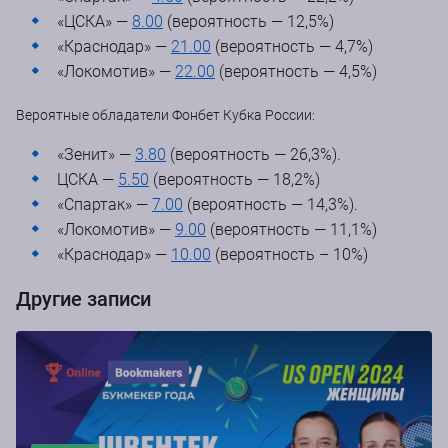
«ЦСКА» ―
8.00
(вероятность ― 12,5%)
«Краснодар» ―
21.00
(вероятность ― 4,7%)
«Локомотив» ―
22.00
(вероятность ― 4,5%)
Вероятные обладатели Фонбет Кубка России:
«Зенит» ―
3.80
(вероятность ― 26,3%).
ЦСКА ―
5.50
(вероятность ― 18,2%)
«Спартак» ―
7.00
(вероятность ― 14,3%).
«Локомотив» ―
9.00
(вероятность ― 11,1%)
«Краснодар» ―
10.00
(вероятность – 10%)
Другие записи