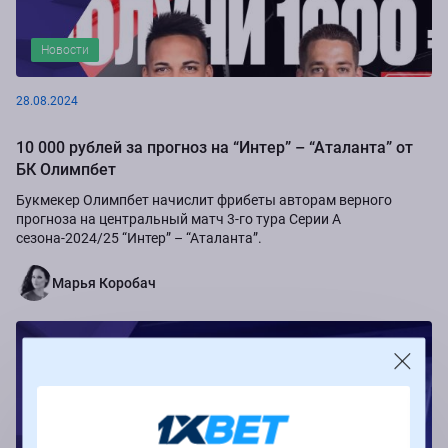
Новости
28.08.2024
10 000 рублей за прогноз на “Интер” – “Аталанта” от
БК Олимпбет
Букмекер Олимпбет начислит фрибеты авторам верного
прогноза на центральный матч 3-го тура Серии А
сезона-2024/25 “Интер” – “Аталанта”.
Марья Коробач
Новости