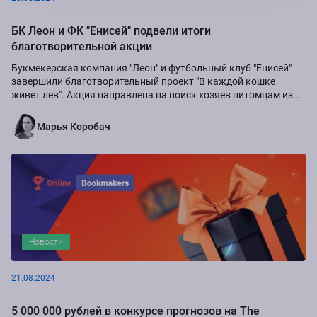
БК Леон и ФК "Енисей" подвели итоги
благотворительной акции
Букмекерская компания "Леон" и футбольный клуб "Енисей"
завершили благотворительный проект "В каждой кошке
живет лев". Акция направлена на поиск хозяев питомцам из
приюта "Золотое сердце", а также...
Марья Коробач
Новости
21.08.2024
5 000 000 рублей в конкурсе прогнозов на The