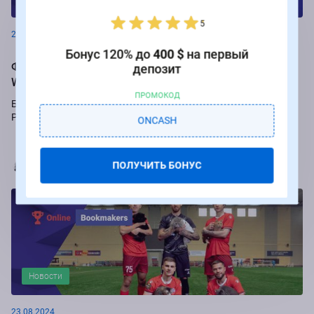
5
26.08.2024
Бонус 120% до
400 $
на первый
Фрибеты до 250 000 рублей за ставки на РПЛ от БК
депозит
Winline
ПРОМОКОД
Букмекер Winline подарит бесплатные ставки за пари на игры
Российской Премьер-лиги.
ONCASH
Марья Коробач
ПОЛУЧИТЬ БОНУС
Новости
23.08.2024