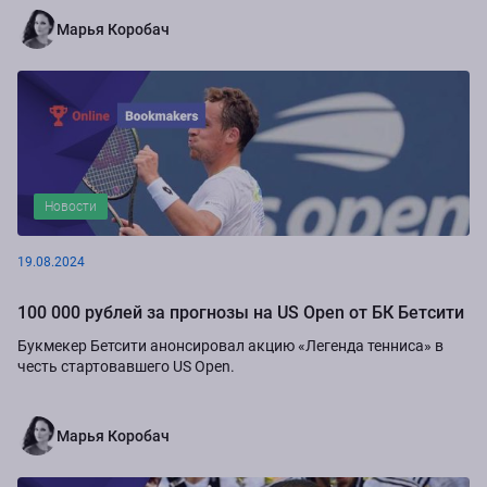
Марья Коробач
Новости
19.08.2024
100 000 рублей за прогнозы на US Open от БК Бетсити
Букмекер Бетсити анонсировал акцию «Легенда тенниса» в
честь стартовавшего US Open.
Марья Коробач