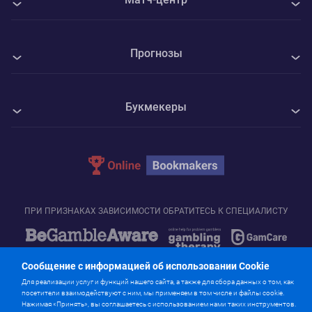
Авторы
Все матчи
Контакты
Прогнозы
Енисей - Текстильщик
Политика Cookie
Все прогнозы на спорт
Кембридж Юнайтед - Барнет
Конфиденциальность
Букмекеры
Футбол
Крылья Советов - Балтика
Адреса ППС
1xBet
Хоккей
КПР - Миллуолл
Parimatch
Теннис
Дерби Каунти - Линкольн Сити
Leonbets
ПРИ ПРИЗНАКАХ ЗАВИСИМОСТИ ОБРАТИТЕСЬ К СПЕЦИАЛИСТУ
UFC
Melbet
Баскетбол
Сообщение с информацией об использовании Cookie
Betwinner
Для лиц старше 18 лет
© 2026 «Онлайн Букмекеры»
Для реализации услуг и функций нашего сайта, а также для сбора данных о том, как
посетители взаимодействуют с ним, мы применяем в том числе и файлы cookie.
Marathonbet
Нажимая «Принять», вы соглашаетесь с использованием нами таких инструментов.