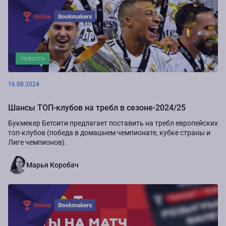
Новости
16.08.2024
Шансы ТОП-клубов на требл в сезоне-2024/25
Букмекер Бетсити предлагает поставить на требл европейских
топ-клубов (победа в домашнем чемпионате, кубке страны и
Лиге чемпионов).
Марья Коробач