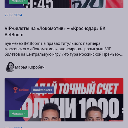
Новости
29.08.2024
VIP-билеты на «Локомотив» – «Краснодар» БК
BetBoom
Букмекер BetBoom на правах титульного партнера
московского «Локомотива» анонсировал розыгрыш VIP-
билетов на центральную игру 7-го тура Российской Премьер-
Лиги сезона-2024/25...
Марья Коробач
Новости