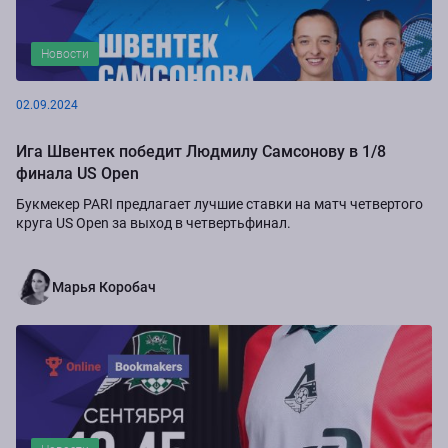
Новости
02.09.2024
Ига Швентек победит Людмилу Самсонову в 1/8
финала US Open
Букмекер PARI предлагает лучшие ставки на матч четвертого
круга US Open за выход в четвертьфинал.
Марья Коробач