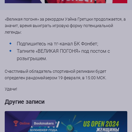
«Великая погоня» за рекордом Уэйна Гретцки продолжается, а
значит, время выиграть игровую форму потенциальной
легенды:
Подпишитесь на тг-канал БК Фонбет;
Тапните «ВЕЛИКАЯ ПОГОНЯ» под постом с
розыгрышем.
Счастливый обладатель спортивной реликвии будет
определен рандомайзером 19 февраля, в 15:00 МСК.
Удачи!
Другие записи