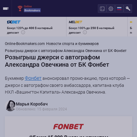
Бонус 120% до
400 $
на первый
Бонус 100% до
250 $
на первый
Бону
депозит
депозит
перв
Online-Bookmakers.com
Новости спорта и букмекеров
Розыгрыш джерси с автографом Александра Овечкина от БК Фонбет
Розыгрыш джерси с автографом
Александра Овечкина от БК Фонбет
Фонбет
Букмекер
анонсировал промо-акцию, приз которой ―
джерси с автографом своего амбассадора, капитана клуба
НХЛ «Вашингтон Кэпиталз» Александра Овечкина.
Марья Коробач
Обновлено: 15 февраля 2024