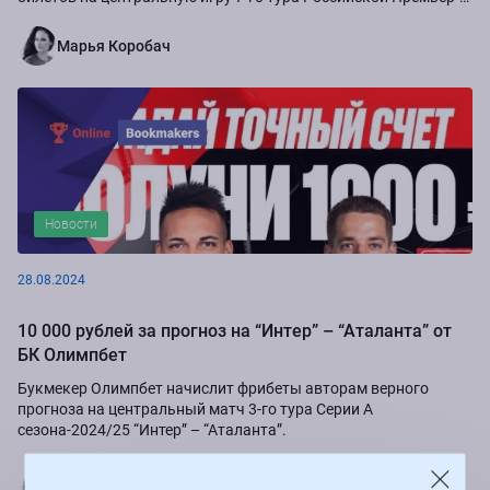
Лиги сезона-2024/25...
Марья Коробач
Новости
28.08.2024
10 000 рублей за прогноз на “Интер” – “Аталанта” от
БК Олимпбет
Букмекер Олимпбет начислит фрибеты авторам верного
прогноза на центральный матч 3-го тура Серии А
сезона-2024/25 “Интер” – “Аталанта”.
Марья Коробач