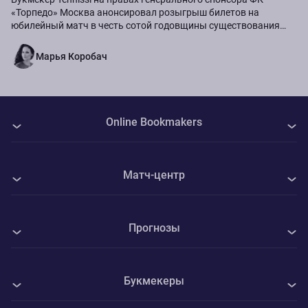
«Торпедо» Москва анонсировал розыгрыш билетов на
юбилейный матч в честь сотой годовщины существования
команды.
Марья Коробач
Online Bookmakers
О нас
Матч-центр
Авторы
Все матчи
Контакты
Прогнозы
КуПС - Университатя Крайова
Политика Cookie
Все прогнозы на спорт
ФК Интер - Вадуц
Конфиденциальность
Букмекеры
Футбол
Маккаби Тель-Авив - ЦСКА София