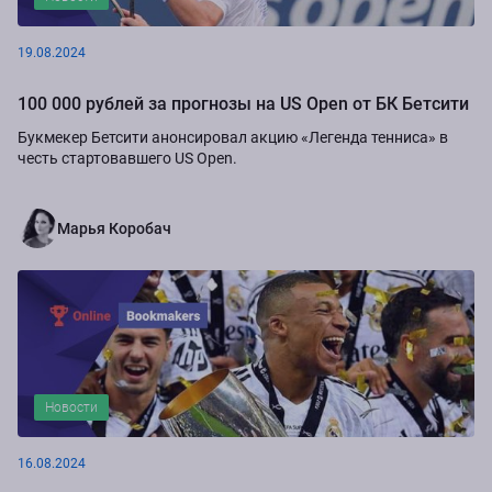
19.08.2024
100 000 рублей за прогнозы на US Open от БК Бетсити
Букмекер Бетсити анонсировал акцию «Легенда тенниса» в
честь стартовавшего US Open.
Марья Коробач
Новости
16.08.2024