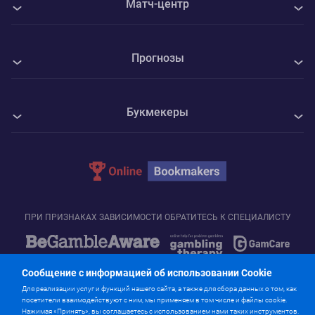
Матч-центр
Авторы
Все матчи
Контакты
Прогнозы
Енисей - Текстильщик
Политика Cookie
Все прогнозы на спорт
Кембридж Юнайтед - Барнет
Конфиденциальность
Букмекеры
Футбол
Крылья Советов - Балтика
Адреса ППС
1xBet
Хоккей
КПР - Миллуолл
Parimatch
Теннис
Дерби Каунти - Линкольн Сити
Leonbets
ПРИ ПРИЗНАКАХ ЗАВИСИМОСТИ ОБРАТИТЕСЬ К СПЕЦИАЛИСТУ
UFC
Melbet
Баскетбол
Сообщение с информацией об использовании Cookie
Betwinner
Для лиц старше 18 лет
© 2026 «Онлайн Букмекеры»
Для реализации услуг и функций нашего сайта, а также для сбора данных о том, как
посетители взаимодействуют с ним, мы применяем в том числе и файлы cookie.
Marathonbet
Нажимая «Принять», вы соглашаетесь с использованием нами таких инструментов.