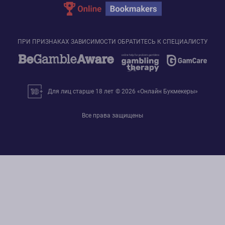
Хоккей
Мидлсбро - Рексем
Parimatch
Теннис
Енисей - Текстильщик
Leonbets
ПРИ ПРИЗНАКАХ ЗАВИСИМОСТИ ОБРАТИТЕСЬ К СПЕЦИАЛИСТУ
UFC
Melbet
Баскетбол
Betwinner
Для лиц старше 18 лет
© 2026 «Онлайн Букмекеры»
Marathonbet
Все права защищены
Pin-Up