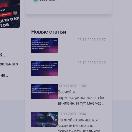
Новые статьи
25.11.2023 19:57
К
26.10.2023 20:10
ерального
 на
годовщины
30.09.2023 11:00
Весной я
зарегистрировался в бк
винлайн. И тут мне через
10 мин звонит оператор
теле 2 с просьбой
13.09.2023 19:04
подтвердить
На этой странице вы
паспортные данные в
можете безопасно
самом теле. Есть ли...
скачать официальное