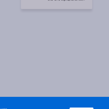
приложение 1xBet для
ставок на спорт.
Предоставляется доступ
к последней версии
приложения,...