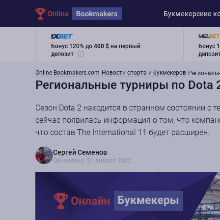
Букмекерские к
Бонус 120% до
400 $
на первый
Бонус 
депозит
депози
Online-Bookmakers.com
Новости спорта и букмекеров
Региональн
Региональные турниры по Dota 2
Сезон Dota 2 находится в странном состоянии с тех
сейчас появилась информация о том, что компан
что состав The International 11 будет расширен.
Сергей Семенов
Обновлено: 21 января 2022