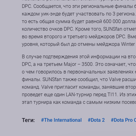
DPC. Сообщается, что эти региональные финалы б
каждом уик-энде будет участвовать по 3 региона
то есть общая сумма будет равной 600 000 долла
количество очков DPC. Кроме того, SUNSfan отме
во время второго и третьего мейджоров DPC. Вме
уровня, который был до отмены мейджора Winter 
В случае подтверждения этой информации на вто
DPC, а на третьем Major – 3500. Это означает, ч
о чем говорилось в первоначальных заявлениях 
финалы. SUNSfan также сообщил, что Valve расшир
команд. Valve пригласит команды, занявшие втор
проведет еще один LAN-турнир перед TI11. Из эти
этап турнира как команда с самым низким посев
Теги:
#The International
#Dota 2
#Dota Pro C