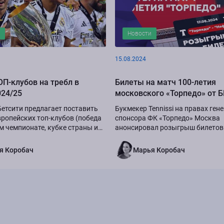
Новости
15.08.2024
П-клубов на требл в
Билеты на матч 100-летия
024/25
московского «Торпедо» от Б
Tennissi
етсити предлагает поставить
Букмекер Tennissi на правах ген
вропейских топ-клубов (победа
спонсора ФК «Торпедо» Москва
 чемпионате, кубке страны и
анонсировал розыгрыш билетов
онов).
юбилейный матч в честь сотой 
существования команды.
я Коробач
Марья Коробач