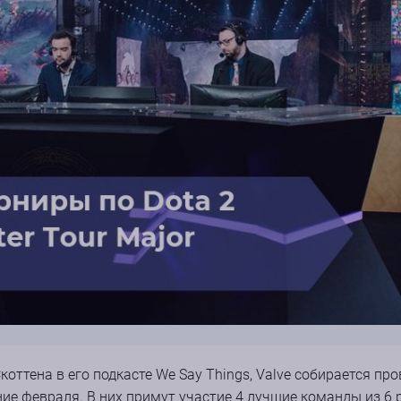
ттена в его подкасте We Say Things, Valve собирается про
ие февраля. В них примут участие 4 лучшие команды из 6 