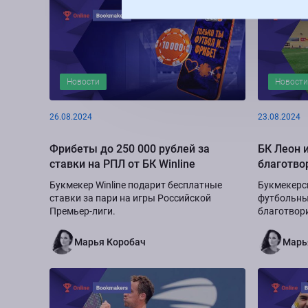
Новости
Новости
26.08.2024
23.08.2024
Фрибеты до 250 000 рублей за
БК Леон и
ставки на РПЛ от БК Winline
благотво
Букмекер Winline подарит бесплатные
Букмекерск
ставки за пари на игры Российской
футбольны
Премьер-лиги.
благотвор
кошке живе
поиск хоз
Марья Коробач
Марь
"Золотое се