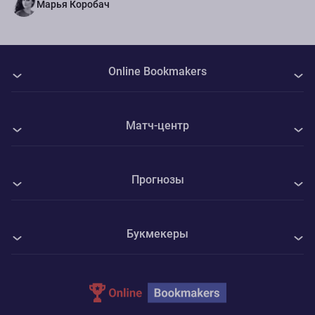
Марья Коробач
Online Bookmakers
О нас
Матч-центр
Авторы
Все матчи
Контакты
Прогнозы
КуПС - Университатя Крайова
Политика Cookie
Все прогнозы на спорт
ФК Интер - Вадуц
Конфиденциальность
Букмекеры
Футбол
Маккаби Тель-Авив - ЦСКА София
Адреса ППС
1xBet
Хоккей
Пайде Линнамеесконд - Рапид Вена
Parimatch
Теннис