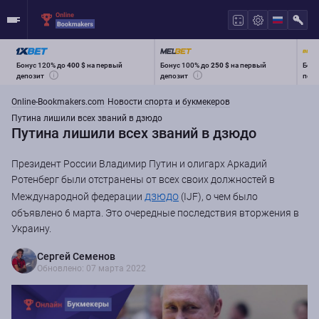
Бонус 120% до
400 $
на первый
Бонус 100% до
250 $
на первый
Бону
депозит
депозит
перв
Online-Bookmakers.com
Новости спорта и букмекеров
Путина лишили всех званий в дзюдо
Путина лишили всех званий в дзюдо
Президент России Владимир Путин и олигарх Аркадий
Ротенберг были отстранены от всех своих должностей в
дзюдо
Международной федерации
(IJF), о чем было
объявлено 6 марта. Это очередные последствия вторжения в
Украину.
Сергей Семенов
Обновлено: 07 марта 2022