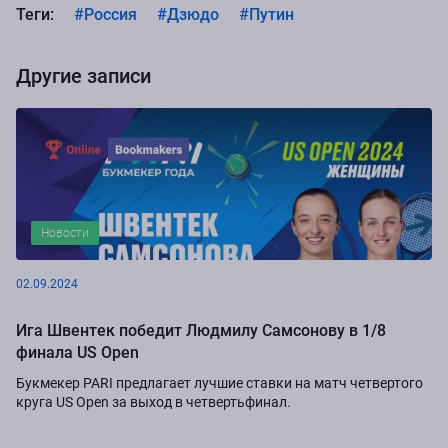
Теги:
#Россия
#Дзюдо
#Путин
Другие записи
Новости
02.09.2024
Ига Швентек победит Людмилу Самсонову в 1/8
финала US Open
Букмекер PARI предлагает лучшие ставки на матч четвертого
круга US Open за выход в четвертьфинал.