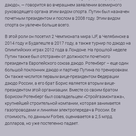
дзюдо», — говорится во вчерашнем заявлении всемирного
руководящего органа этим видом спорта. Путин был назначен
почетным президентом и послом в 2008 году. Этим видом
спорта он увлечен больше всего.
В этой роли он посетил 2 Чемпионата мира IJF, в Челябинске в
2014 году и Будапеште в 2017 году, а также турнир по дзюдо на
Олимпийских играх 2012 года в Лондоне. На прошлой неделе
Путин также был отстранен от должности почетного
президента Европейского союза дзюдо. Ротенберг – еще один
большой поклонник дзюдо и партнер Путина по тренировкам.
Он также числится первым вице-президентом Федерации
дзюдо России, а его брат Борис является вторым вице-
президентом этой организации. Вместе со своим братом
Борисом Ротенберг был совладельцем «Стройгазмонтажа»,
крупнейшей строительной компании, которая занимается
газопроводами и линиями электропередач в России. Ее
стоимость, по данным Forbes, оценивается в 2,5 млрд.
долларов, но уже постепенно падает.