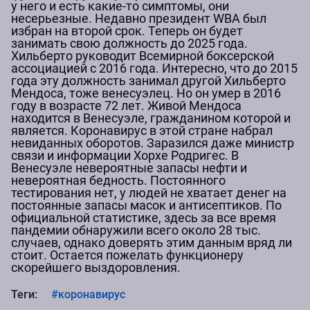
у него и есть какие-то симптомы, они
несерьезные. Недавно президент WBA был
избран на второй срок. Теперь он будет
занимать свою должность до 2025 года.
Хильберто руководит Всемирной боксерской
ассоциацией с 2016 года. Интересно, что до 2015
года эту должность занимал другой Хильберто
Мендоса, тоже венесуэлец. Но он умер в 2016
году в возрасте 72 лет. Живой Мендоса
находится в Венесуэле, гражданином которой и
является. Коронавирус в этой стране набрал
невиданных оборотов. Заразился даже министр
связи и информации Хорхе Родригес. В
Венесуэле невероятные запасы нефти и
невероятная бедность. Постоянного
тестирования нет, у людей не хватает денег на
постоянные запасы масок и антисептиков. По
официальной статистике, здесь за все время
пандемии обнаружили всего около 28 тыс.
случаев, однако доверять этим данным вряд ли
стоит. Остается пожелать функционеру
скорейшего выздоровления.
Теги:
#коронавирус