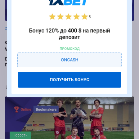
Новости
5
26.08.2024
Бонус 120% до
400 $
на первый
депозит
Фрибеты до 250 000 рублей за ставки на РПЛ от БК
Winline
ПРОМОКОД
Букмекер Winline подарит бесплатные ставки за пари на игры
ONCASH
Российской Премьер-лиги.
ПОЛУЧИТЬ БОНУС
Марья Коробач
Новости