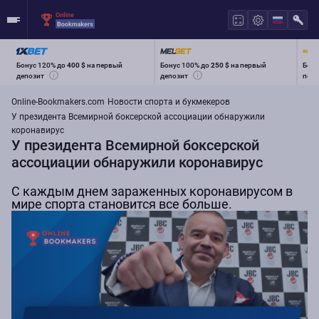
Бонус 120% до
400 $
на первый
Бонус 100% до
250 $
на первый
Бону
депозит
депозит
перв
Online-Bookmakers.com
Новости спорта и букмекеров
У президента Всемирной боксерской ассоциации обнаружили
коронавирус
У президента Всемирной боксерской
ассоциации обнаружили коронавирус
С каждым днем зараженных коронавирусом в
мире спорта становится все больше.