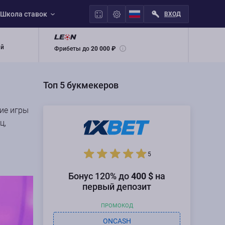
Школа ставок
ВХОД
ый
Фрибеты до
20 000 ₽
Топ 5 букмекеров
ие игры
ц,
5
Бонус 120% до
400 $
на
первый депозит
ПРОМОКОД
ONCASH