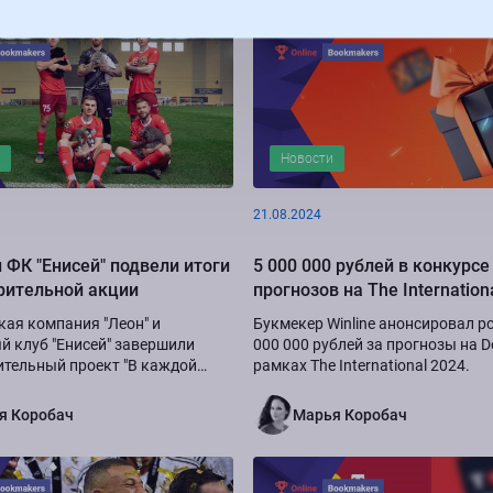
Новости
21.08.2024
 ФК "Енисей" подвели итоги
5 000 000 рублей в конкурсе
рительной акции
прогнозов на The Internation
от БК Winline
ая компания "Леон" и
Букмекер Winline анонсировал 
й клуб "Енисей" завершили
000 000 рублей за прогнозы на D
ительный проект "В каждой
рамках The International 2024.
т лев". Акция направлена на
яев питомцам из приюта
я Коробач
Марья Коробач
рдце", а также...