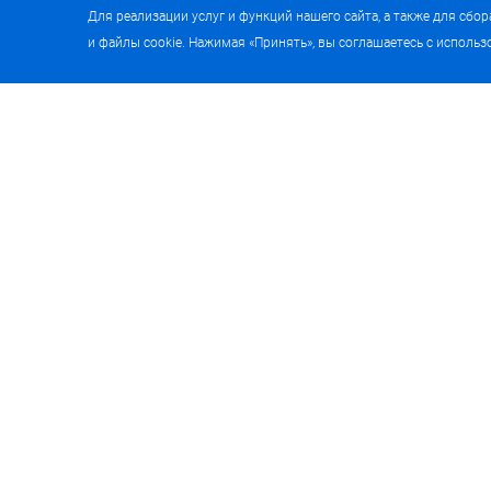
Для реализации услуг и функций нашего сайта, а также для сбо
и файлы cookie. Нажимая «Принять», вы соглашаетесь с исполь
Букмекеры
1xBet
ПРИ ПРИЗНАКАХ ЗАВИСИМОСТИ
ОБРАТИТЕСЬ К СПЕЦИАЛИСТУ
Parimatch
Leonbets