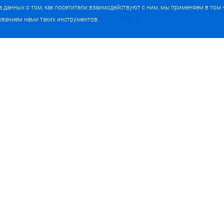
ра данных о том, как посетители взаимодействуют с ним, мы применяем в том 
Подробнее
зованием нами таких инструментов.
Прогнозы
Матч-ц
Все прогнозы на спорт
Все матчи
Футбол
Зенит - Р
Хоккей
Камаз Н-Ч