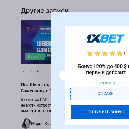
Другие записи
4.8
5
Новости
Новости
Бонус 120% до
400 $
первый депозит
02.09.2024
29.08.2024
ПРОМОКОД
Ига Швентек победит Людмилу
VIP-биле
Самсонову в 1/8 финала US Open
«Краснод
ONCASH
Букмекер PARI предлагает лучшие ставки
Букмекер 
на матч четвертого круга US Open за
партнера 
выход в четвертьфинал.
анонсиров
ПОЛУЧИТЬ БОНУС
ПОЛУЧИТЬ БОНУС
центральну
Премьер-Ли
Марья Коробач
Марь