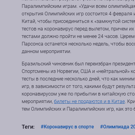
Паралимпийским играм. «Удачи всем олимпийцам
открытия Олимпийских игр состоится 4 февраля и
Китай, чтобы присоединиться к «замкнутой систе
тестов на коронавирус перед вылетом, причем их 
тестами должно пройти не менее 24 часов. Церем
Парсонса останется несколько недель, чтобы вос
данном мероприятии.
Бразильский чиновник был переизбран президент
Спортсмены из Норвегии, США и «нейтральной» 
тесты в последние несколько дней, что как мини
игр, в зависимости от того, какими будут резуль
коронавирусом уже по прибытии в китайскую ст
мероприятии,
билеты не продаются и в Китае
. Кр
тем Олимпийских и Паралимпийских игр, как это 
Теги:
#Коронавирус в спорте
#Олимпиада 2