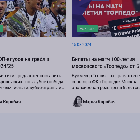
Новости
15.08.2024
П-клубов на требл в
Билеты на матч 100-летия
024/25
московского «Торпедо» от Б
Tennissi
етсити предлагает поставить
Букмекер Tennissi на правах ген
вропейских топ-клубов (победа
спонсора ФК «Торпедо» Москва
 чемпионате, кубке страны и
анонсировал розыгрыш билетов
онов).
юбилейный матч в честь сотой 
существования команды.
я Коробач
Марья Коробач