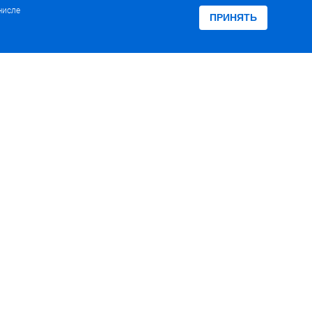
числе
ПРИНЯТЬ
ентр
Online Bookmakers
О нас
 - Саутгемптон
Авторы
- Вест Бромвич
Контакты