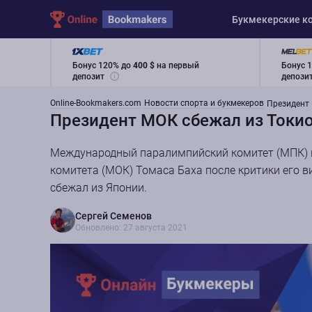
Букмекерские к
Бонус 120% до
400 $
на первый
Бонус 
депозит
депози
Online-Bookmakers.com
Новости спорта и букмекеров
Президент 
Президент МОК сбежал из Токио
Международный паралимпийский комитет (МПК) 
комитета (МОК) Томаса Баха после критики его в
сбежал из Японии.
Сергей Семенов
Обновлено: 27 августа 2021