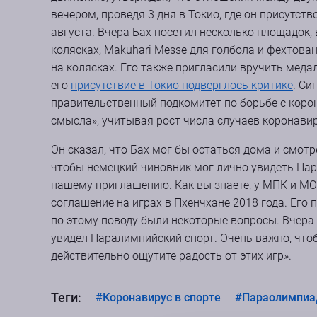
вечером, проведя 3 дня в Токио, где он присутс
августа. Вчера Бах посетил несколько площадок, в
колясках, Makuhari Messe для голбола и фехтова
на колясках. Его также пригласили вручить меда
его
присутствие в Токио подверглось критике
. Си
правительственный подкомитет по борьбе с коро
смысла», учитывая рост числа случаев коронавир
Он сказал, что Бах мог бы остаться дома и смот
чтобы немецкий чиновник мог лично увидеть Пара
нашему приглашению. Как вы знаете, у МПК и М
соглашение на играх в Пхенчхане 2018 года. Его
по этому поводу были некоторые вопросы. Вчера 
увидел Паралимпийский спорт. Очень важно, что
действительно ощутите радость от этих игр».
Теги:
#Коронавирус в спорте
#Параолимпиа