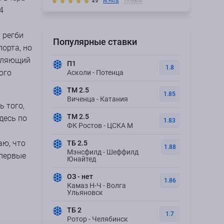
Условия
4.9
ИГРАТЬ
4
 регби
Популярные ставки
орта, но
авляющий
П1
1.8
ого
Асколи - Потенца
ТМ 2.5
1.85
Виченца - Катания
ь того,
ТМ 2.5
десь по
1.83
ФК Ростов - ЦСКА М
аю, что
ТБ 2.5
1.88
Мэнсфилд - Шеффилд
впервые
Юнайтед
ОЗ - нет
1.86
Камаз Н-Ч - Волга
Ульяновск
ТБ 2
1.7
Ротор - Челябинск