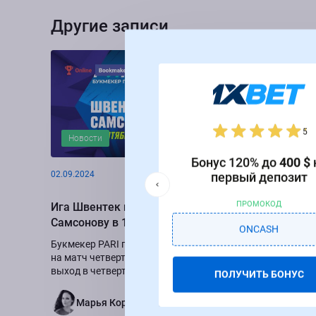
Другие записи
4.8
5
Новости
Новости
Бонус 120% до
400 $
первый депозит
02.09.2024
29.08.2024
ПРОМОКОД
Ига Швентек победит Людмилу
VIP-биле
Самсонову в 1/8 финала US Open
«Краснод
ONCASH
Букмекер PARI предлагает лучшие ставки
Букмекер 
на матч четвертого круга US Open за
партнера 
выход в четвертьфинал.
анонсиров
ПОЛУЧИТЬ БОНУС
ПОЛУЧИТЬ БОНУС
центральну
Премьер-Ли
Марья Коробач
Марь