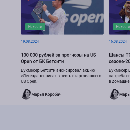
Новости
Новости
19.08.2024
16.08.2024
100 000 рублей за прогнозы на US
Шансы ТО
Open от БК Бетсити
сезоне-2
Букмекер Бетсити анонсировал акцию
Букмекер Б
«Легенда тенниса» в честь стартовавшего
на требл е
US Open.
в домашнем
Лиге чемпи
Марья Коробач
Марь