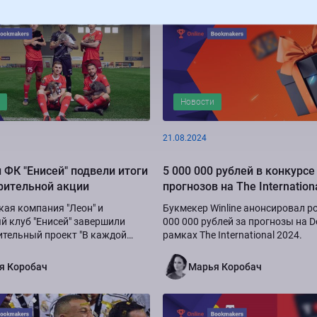
Новости
21.08.2024
 ФК "Енисей" подвели итоги
5 000 000 рублей в конкурсе
рительной акции
прогнозов на The Internation
от БК Winline
ая компания "Леон" и
Букмекер Winline анонсировал 
й клуб "Енисей" завершили
000 000 рублей за прогнозы на D
ительный проект "В каждой
рамках The International 2024.
т лев". Акция направлена на
яев питомцам из приюта
я Коробач
Марья Коробач
рдце", а также...