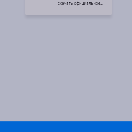
самом теле. Есть ли...
скачать официальное
приложение 1xBet для
ставок на спорт.
Предоставляется доступ
к последней версии
приложения,...