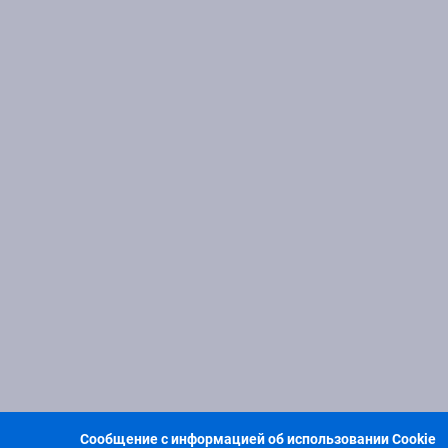
Сообщение с информацией об использовании Cookie