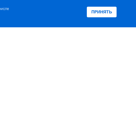
числе
ПРИНЯТЬ