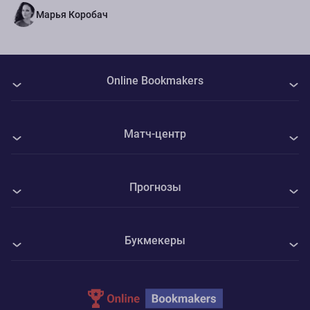
Марья Коробач
Online Bookmakers
О нас
Матч-центр
Авторы
Все матчи
Контакты
Прогнозы
Енисей - Текстильщик
Политика Cookie
Все прогнозы на спорт
Кембридж Юнайтед - Барнет
Конфиденциальность
Букмекеры
Футбол
Крылья Советов - Балтика
Адреса ППС
1xBet
Хоккей
КПР - Миллуолл