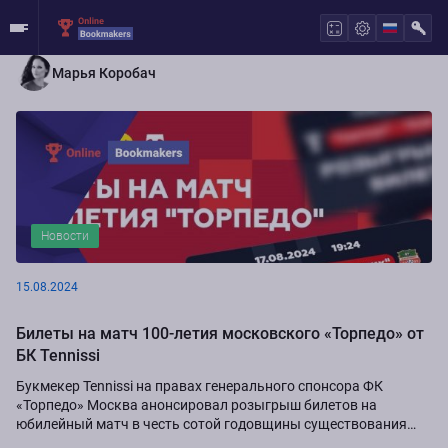
топ-клубов (победа в домашнем чемпионате, кубке страны и
Лиге чемпионов).
Марья Коробач
Новости
15.08.2024
Билеты на матч 100-летия московского «Торпедо» от
БК Tennissi
Букмекер Tennissi на правах генерального спонсора ФК
«Торпедо» Москва анонсировал розыгрыш билетов на
юбилейный матч в честь сотой годовщины существования
команды.