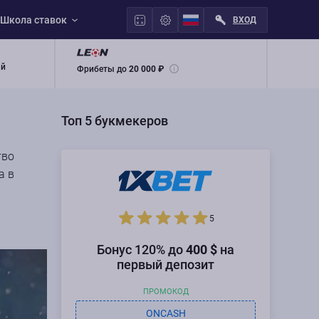
Школа ставок
ВХОД
ый
Фрибеты до
20 000 ₽
Топ 5 букмекеров
тво
а в
5
Бонус 120% до
400 $
на
первый депозит
ПРОМОКОД
ONCASH