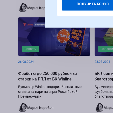
центральну
ПОЛУЧИТЬ БОНУС
ПОЛУЧИТЬ БОНУС
Премьер-Ли
Марья Коробач
Марь
Новости
Новости
26.08.2024
23.08.2024
Фрибеты до 250 000 рублей за
БК Леон и
ставки на РПЛ от БК Winline
благотво
Букмекер Winline подарит бесплатные
Букмекерск
ставки за пари на игры Российской
футбольны
Премьер-лиги.
благотвор
кошке живе
поиск хоз
Марья Коробач
Марь
"Золотое се