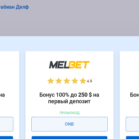
абиан Делф
Новости
4.9
28.08.2024
на
Бонус 100% до
250 $
на
Бон
первый депозит
ты на «Локомотив» –
10 000 рублей за прогноз на
ар» БК BetBoom
– “Аталанта” от БК Олимпбе
ПРОМОКОД
BetBoom на правах титульного
Букмекер Олимпбет начислит ф
ONB
московского «Локомотива»
авторам верного прогноза на
ал розыгрыш VIP-билетов на
центральный матч 3-го тура Сер