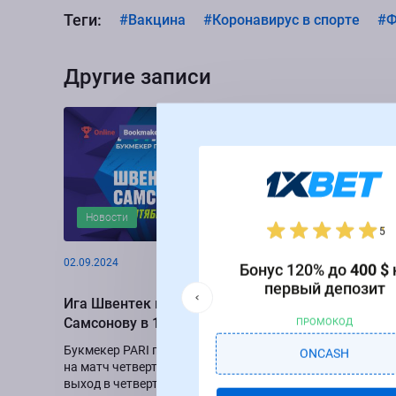
Теги:
#Вакцина
#Коронавирус в спорте
#Ф
Другие записи
Новости
Новости
4.8
5
02.09.2024
29.08.2024
Бонус 120% до
400 $
первый депозит
Ига Швентек победит Людмилу
VIP-биле
Самсонову в 1/8 финала US Open
«Краснод
ПРОМОКОД
Букмекер PARI предлагает лучшие ставки
Букмекер 
ONCASH
на матч четвертого круга US Open за
партнера 
выход в четвертьфинал.
анонсиров