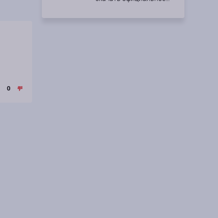
приложение 1xBet для
ставок на спорт.
Предоставляется доступ
к последней версии
приложения,...
0