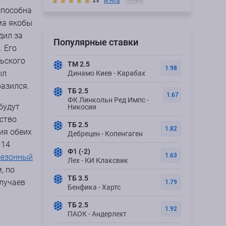
Условия
4.9
ИГРАТЬ
способна
ма якобы
дил за
Популярные ставки
. Его
льского
ТМ 2.5
1.98
ыл
Динамо Киев - Карабах
разился.
ТБ 2.5
1.67
ФК Линкольн Ред Импс -
будут
Никосия
дство
ТБ 2.5
1.82
ия обеих
Дебрецен - Копенгаген
 14
Ф1 (-2)
1.63
сезонный
Лех - КИ Клаксвик
, по
ТБ 3.5
случаев
1.79
Бенфика - Хартс
ТБ 2.5
1.92
ПАОК - Андерлехт