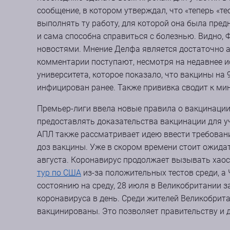
сообщение, в котором утверждал, что «теперь «т
выполнять ту работу, для которой она была пред
и сама способна справиться с болезнью. Видно, Ф
новостями. Мнение Делфа является достаточно ав
комментарии поступают, несмотря на недавнее и
университета, которое показало, что вакцины на 
инфицирован ранее. Также прививка сводит к мин
Премьер-лиги ввела новые правила о вакцинации.
предоставлять доказательства вакцинации для уч
АПЛ также рассматривает идею ввести требовани
доз вакцины. Уже в скором времени стоит ожидат
августа. Коронавирус продолжает вызывать хаос
тур по США
из-за положительных тестов среди, а
состоянию на среду, 28 июля в Великобритании з
коронавируса в день. Среди жителей Великобрита
вакцинированы. Это позволяет правительству и 