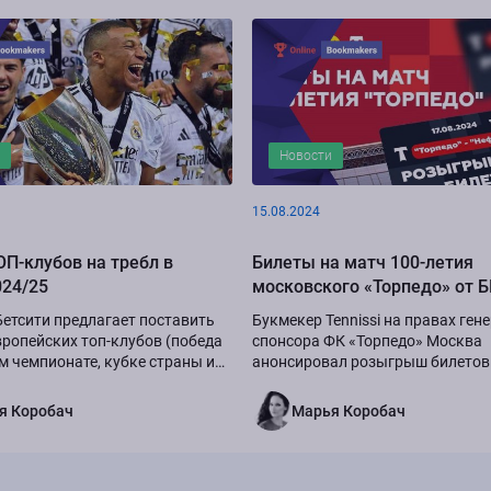
Новости
15.08.2024
П-клубов на требл в
Билеты на матч 100-летия
024/25
московского «Торпедо» от Б
Tennissi
етсити предлагает поставить
Букмекер Tennissi на правах ген
вропейских топ-клубов (победа
спонсора ФК «Торпедо» Москва
 чемпионате, кубке страны и
анонсировал розыгрыш билетов
онов).
юбилейный матч в честь сотой 
существования команды.
я Коробач
Марья Коробач