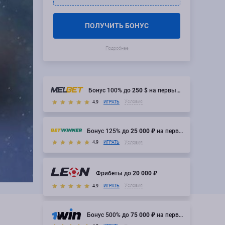
ПОЛУЧИТЬ БОНУС
Подробнее
Бонус 100% до
250 $
на первый депозит
Условия
4.9
ИГРАТЬ
Бонус 125% до
25 000 ₽
на первый депозит
Условия
4.9
ИГРАТЬ
Фрибеты до
20 000 ₽
Условия
4.9
ИГРАТЬ
Бонус 500% до
75 000 ₽
на первый депозит