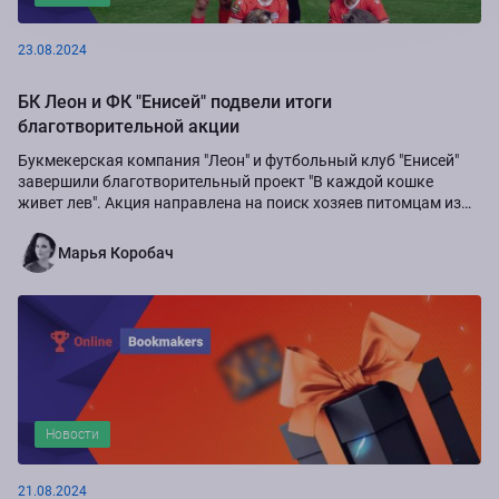
23.08.2024
БК Леон и ФК "Енисей" подвели итоги
благотворительной акции
Букмекерская компания "Леон" и футбольный клуб "Енисей"
завершили благотворительный проект "В каждой кошке
живет лев". Акция направлена на поиск хозяев питомцам из
приюта "Золотое сердце", а также...
Марья Коробач
Новости
21.08.2024