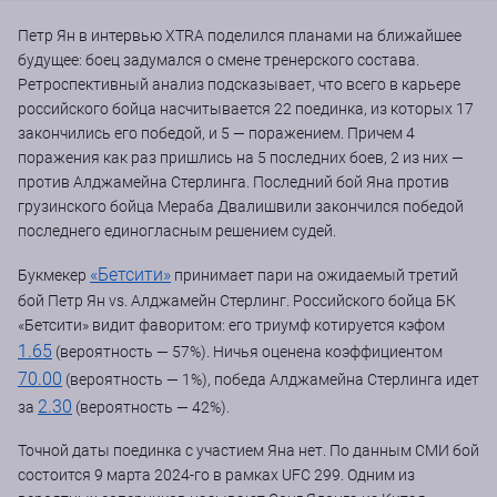
Петр Ян в интервью XTRA поделился планами на ближайшее
будущее: боец задумался о смене тренерского состава.
Ретроспективный анализ подсказывает, что всего в карьере
российского бойца насчитывается 22 поединка, из которых 17
закончились его победой, и 5 ― поражением. Причем 4
поражения как раз пришлись на 5 последних боев, 2 из них ―
против Алджамейна Стерлинга. Последний бой Яна против
грузинского бойца Мераба Двалишвили закончился победой
последнего единогласным решением судей.
«Бетсити»
Букмекер
принимает пари на ожидаемый третий
бой Петр Ян vs. Алджамейн Стерлинг. Российского бойца БК
«Бетсити» видит фаворитом: его триумф котируется кэфом
1.65
(вероятность ― 57%). Ничья оценена коэффициентом
70.00
(вероятность ― 1%), победа Алджамейна Стерлинга идет
2.30
за
(вероятность ― 42%).
Точной даты поединка с участием Яна нет. По данным СМИ бой
состоится 9 марта 2024-го в рамках UFC 299. Одним из