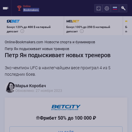
Бонус 120% до
400 $
на первый
Бонус 100% до
250 $
на первый
Бону
депозит
депозит
перв
Online-Bookmakers.com
Новости спорта и букмекеров
Петр Ян подыскивает новых тренеров
Петр Ян подыскивает новых тренеров
Экс-чемпион UFC в наилегчайшем весе проиграл 4 из 5
последних боев.
Марья Коробач
Обновлено: 27 ноября 2023
Фрибет 50% до
100 000 ₽