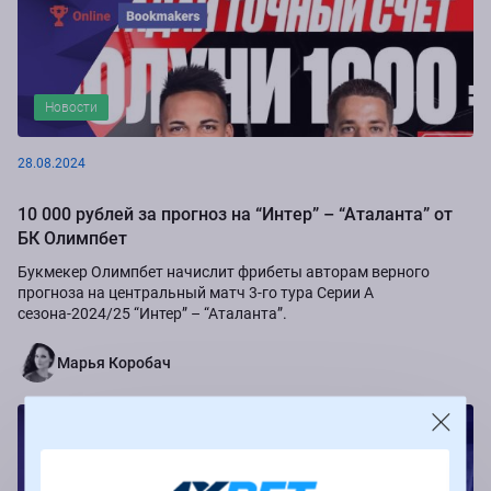
Новости
28.08.2024
10 000 рублей за прогноз на “Интер” – “Аталанта” от
БК Олимпбет
Букмекер Олимпбет начислит фрибеты авторам верного
прогноза на центральный матч 3-го тура Серии А
сезона-2024/25 “Интер” – “Аталанта”.
Марья Коробач