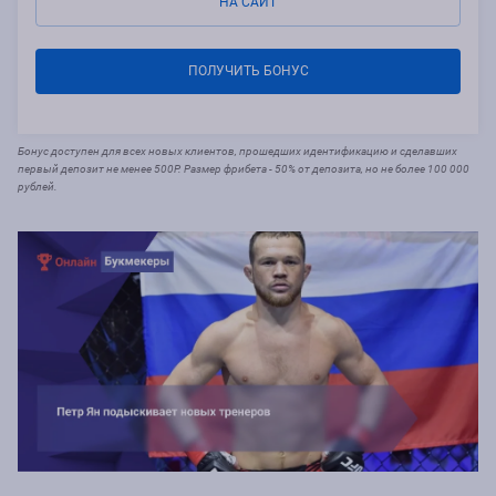
НА САЙТ
ПОЛУЧИТЬ БОНУС
Бонус доступен для всех новых клиентов, прошедших идентификацию и сделавших
первый депозит не менее 500Р. Размер фрибета - 50% от депозита, но не более 100 000
рублей.