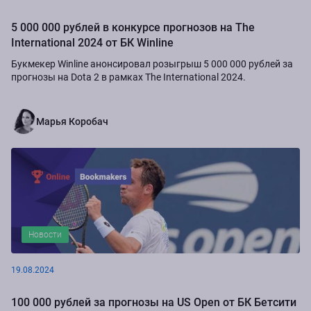
5 000 000 рублей в конкурсе прогнозов на The
International 2024 от БК Winline
Букмекер Winline анонсировал розыгрыш 5 000 000 рублей за
прогнозы на Dota 2 в рамках The International 2024.
Марья Коробач
Новости
19.08.2024
100 000 рублей за прогнозы на US Open от БК Бетсити