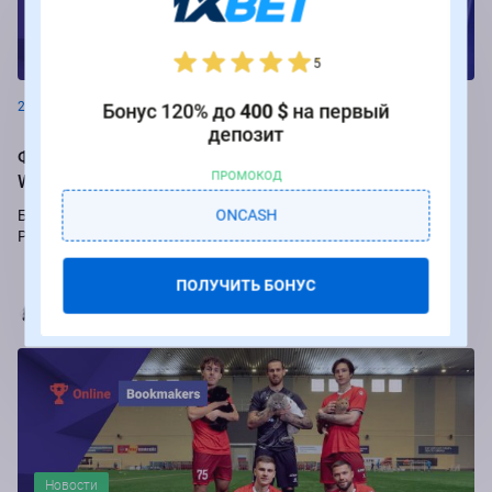
Новости
5
26.08.2024
Бонус 120% до
400 $
на первый
депозит
Фрибеты до 250 000 рублей за ставки на РПЛ от БК
ПРОМОКОД
Winline
ONCASH
Букмекер Winline подарит бесплатные ставки за пари на игры
Российской Премьер-лиги.
ПОЛУЧИТЬ БОНУС
Марья Коробач
Новости