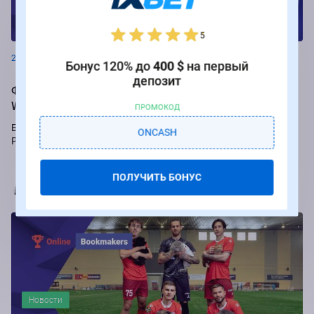
Новости
5
26.08.2024
Бонус 120% до
400 $
на первый
депозит
Фрибеты до 250 000 рублей за ставки на РПЛ от БК
Winline
ПРОМОКОД
Букмекер Winline подарит бесплатные ставки за пари на игры
ONCASH
Российской Премьер-лиги.
ПОЛУЧИТЬ БОНУС
Марья Коробач
Новости