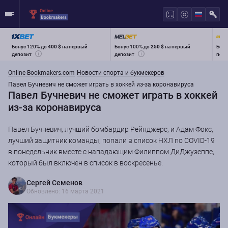
Бонус 120% до
400 $
на первый
Бонус 100% до
250 $
на первый
Бону
депозит
депозит
перв
Online-Bookmakers.com
Новости спорта и букмекеров
Павел Бучневич не сможет играть в хоккей из-за коронавируса
Павел Бучневич не сможет играть в хоккей
из-за коронавируса
Павел Бучневич, лучший бомбардир Рейнджерс, и Адам Фокс,
лучший защитник команды, попали в список НХЛ по COVID-19
в понедельник вместе с нападающим Филиппом ДиДжузеппе,
который был включен в список в воскресенье.
Сергей Семенов
Обновлено: 16 марта 2021