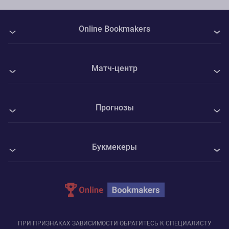
Online Bookmakers
О нас
Матч-центр
Авторы
Все матчи
Контакты
Прогнозы
Асколи - Потенца
Политика Cookie
Все прогнозы на спорт
СКА-Хабаровск - Спартак
Конфиденциальность
Букмекеры
Футбол
Динамо М - Динамо Махачкала
Адреса ППС
1xBet
Хоккей
Зенит - Родина Москва
Parimatch
Теннис
Камаз Н-Ч - Волга Ульяновск
Leonbets
ПРИ ПРИЗНАКАХ ЗАВИСИМОСТИ ОБРАТИТЕСЬ К СПЕЦИАЛИСТУ
UFC