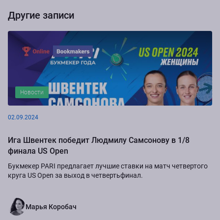
Другие записи
Новости
02.09.2024
Ига Швентек победит Людмилу Самсонову в 1/8
финала US Open
Букмекер PARI предлагает лучшие ставки на матч четвертого
круга US Open за выход в четвертьфинал.
Марья Коробач