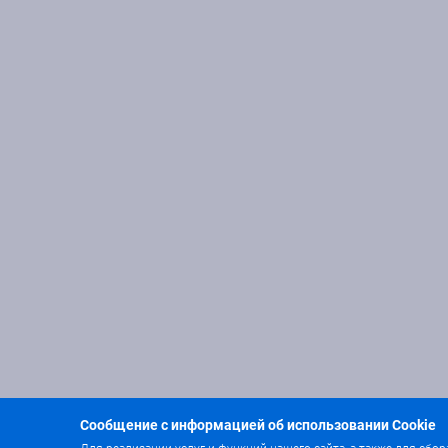
Сообщение с информацией об использовании Cookie