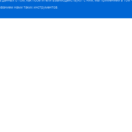
ра данных о том, как посетители взаимодействуют с ним, мы применяем в том 
Подробнее
зованием нами таких инструментов.
Прогнозы
Матч-ц
Все прогнозы на спорт
Все матчи
Футбол
Торпедо М
Хоккей
Уиком - С
Теннис
Вулверхэм