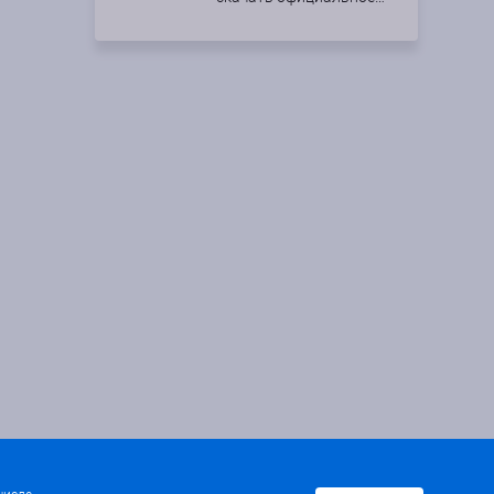
приложение 1xBet для
ставок на спорт.
Предоставляется доступ
к последней версии
приложения,...