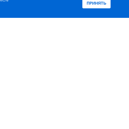
числе
ПРИНЯТЬ
ентр
Online Bookmakers
О нас
осква - ФК Сочи
Авторы
тивенэйдж
Контакты
птон - Порт Вейл
Политика Cookie