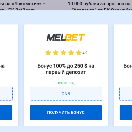
ты на «Локомотив» –
10 000 рублей за прогноз на
ар» БК BetBoom
– “Аталанта” от БК Олимпбе
BetBoom на правах титульного
Букмекер Олимпбет начислит ф
московского «Локомотива»
авторам верного прогноза на
ал розыгрыш VIP-билетов на
центральный матч 3-го тура Сер
ю игру 7-го тура Российской
сезона-2024/25 “Интер” – “Атала
ги сезона-2024/25...
я Коробач
Марья Коробач
4.9
на
Бонус 100% до
250 $
на
Бон
первый депозит
ПРОМОКОД
Новости
ONB
21.08.2024
ПОЛУЧИТЬ БОНУС
 ФК "Енисей" подвели итоги
5 000 000 рублей в конкурсе
рительной акции
прогнозов на The Internation