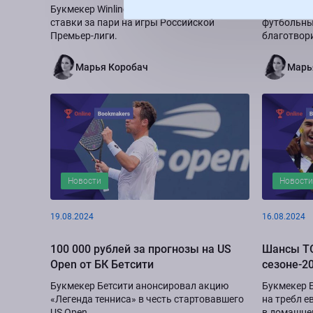
Букмекер Winline подарит бесплатные
Букмекерск
ставки за пари на игры Российской
футбольны
Премьер-лиги.
благотвор
кошке живе
поиск хоз
Марья Коробач
Марь
"Золотое се
Новости
Новости
19.08.2024
16.08.2024
100 000 рублей за прогнозы на US
Шансы ТО
Open от БК Бетсити
сезоне-2
Букмекер Бетсити анонсировал акцию
Букмекер Б
«Легенда тенниса» в честь стартовавшего
на требл е
US Open.
в домашнем