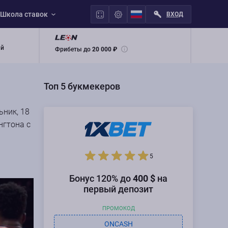
Школа ставок
ВХОД
ый
Фрибеты до
20 000 ₽
Топ 5 букмекеров
ьник, 18
нгтона с
5
Бонус 120% до
400 $
на
первый депозит
ПРОМОКОД
ONCASH