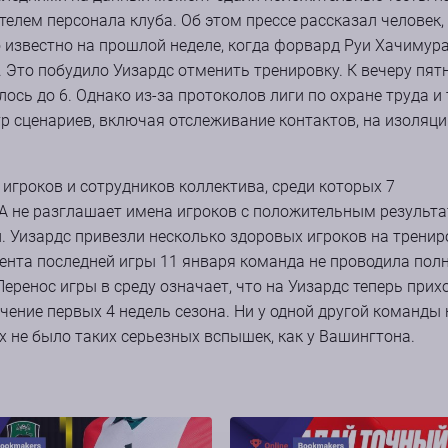
ителем персонала клуба. Об этом прессе рассказал человек,
о известно на прошлой неделе, когда форвард Руи Хачимура
 Это побудило Уизардс отменить тренировку. К вечеру пя
сь до 6. Однако из-за протоколов лиги по охране труда и 
р сценариев, включая отслеживание контактов, на изоляц
игроков и сотрудников коллектива, среди которых 7
А не разглашает имена игроков с положительным результ
и. Уизардс привезли несколько здоровых игроков на трени
ента последней игры 11 января команда не проводила пол
еренос игры в среду означает, что на Уизардс теперь прих
ечение первых 4 недель сезона. Ни у одной другой команды
х не было таких серьезных вспышек, как у Вашингтона.