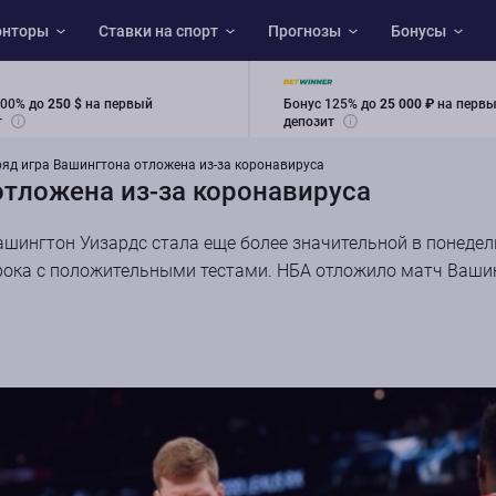
онторы
Ставки на спорт
Прогнозы
Бонусы
100% до
250 $
на первый
Бонус 125% до
25 000 ₽
на перв
т
депозит
яд игра Вашингтона отложена из-за коронавируса
отложена из-за коронавируса
шингтон Уизардс стала еще более значительной в понедел
грока с положительными тестами. НБА отложило матч Ваши