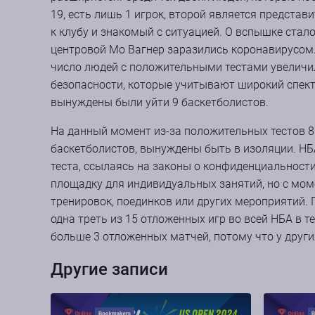
19, есть лишь 1 игрок, второй является представ
к клубу и знакомый с ситуацией. О вспышке стал
центровой Мо Вагнер заразились коронавирусом.
число людей с положительными тестами увеличило
безопасности, которые учитывают широкий спект
вынуждены были уйти 9 баскетболистов.
На данный момент из-за положительных тестов 8 
баскетболистов, вынуждены быть в изоляции. НБ
теста, ссылаясь на законы о конфиденциальност
площадку для индивидуальных занятий, но с мом
тренировок, поединков или других мероприятий. П
одна треть из 15 отложенных игр во всей НБА в т
больше 3 отложенных матчей, потому что у други
Другие записи