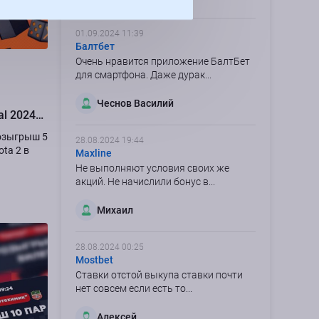
01.09.2024 11:39
Балтбет
Очень нравится приложение БалтБет
для смартфона. Даже дурак...
Чеснов Василий
al 2024
розыгрыш 5
28.08.2024 19:44
ota 2 в
Maxline
Не выполняют условия своих же
акций. Не начислили бонус в...
Михаил
28.08.2024 00:25
Mostbet
Ставки отстой выкупа ставки почти
нет совсем если есть то...
Алексей