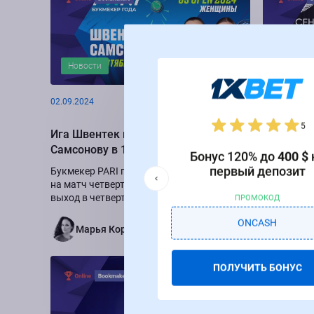
Новости
Новости
02.09.2024
29.08.2024
4.8
5
Ига Швентек победит Людмилу
VIP-биле
Самсонову в 1/8 финала US Open
«Краснод
Бонус 120% до
400 $
первый депозит
Букмекер PARI предлагает лучшие ставки
Букмекер 
на матч четвертого круга US Open за
партнера 
выход в четвертьфинал.
анонсиров
ПРОМОКОД
центральну
ONCASH
Премьер-Ли
Марья Коробач
Марь
ПОЛУЧИТЬ БОНУС
ПОЛУЧИТЬ БОНУС