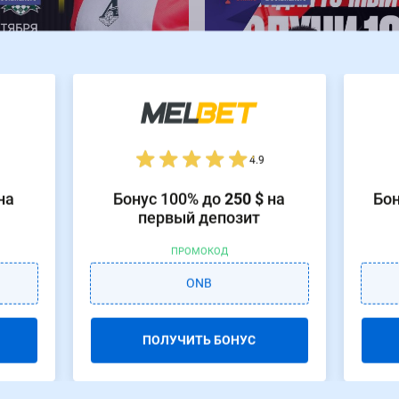
Новости
28.08.2024
4.9
ты на «Локомотив» –
10 000 рублей за прогноз на
ар» БК BetBoom
– “Аталанта” от БК Олимпбе
на
Бонус 100% до
250 $
на
Бон
первый депозит
BetBoom на правах титульного
Букмекер Олимпбет начислит ф
московского «Локомотива»
авторам верного прогноза на
ал розыгрыш VIP-билетов на
центральный матч 3-го тура Сер
ПРОМОКОД
ю игру 7-го тура Российской
сезона-2024/25 “Интер” – “Атала
ONB
ги сезона-2024/25...
я Коробач
Марья Коробач
ПОЛУЧИТЬ БОНУС