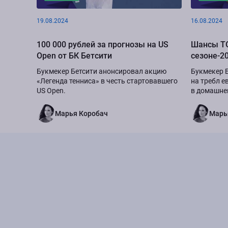
19.08.2024
16.08.2024
100 000 рублей за прогнозы на US
Шансы ТО
Open от БК Бетсити
сезоне-2
Букмекер Бетсити анонсировал акцию
Букмекер Б
«Легенда тенниса» в честь стартовавшего
на требл е
US Open.
в домашнем
Лиге чемпи
Марья Коробач
Марь