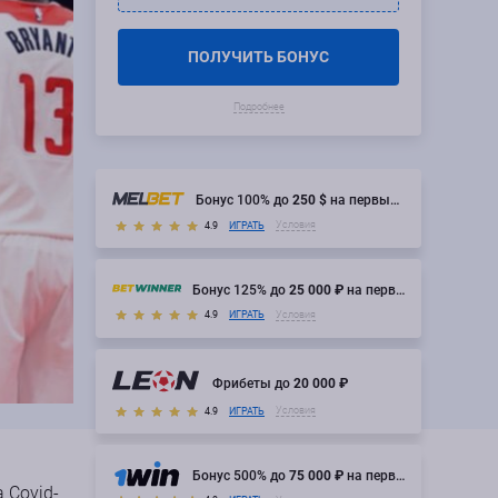
ПОЛУЧИТЬ БОНУС
Подробнее
Бонус 100% до
250 $
на первый депозит
Условия
4.9
ИГРАТЬ
Бонус 125% до
25 000 ₽
на первый депозит
Условия
4.9
ИГРАТЬ
Фрибеты до
20 000 ₽
Условия
4.9
ИГРАТЬ
Бонус 500% до
75 000 ₽
на первый депозит
 Covid-