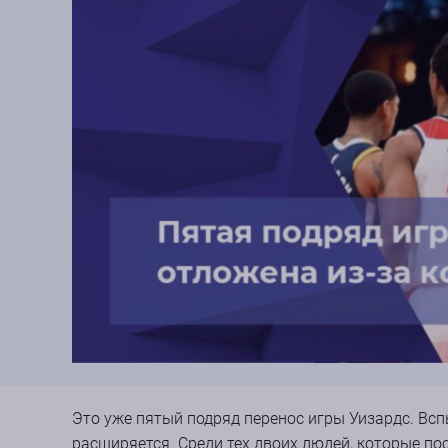
Это уже пятый подряд перенос игры Уизардс. Всп
расширяется. Среди тех двоих людей, которые п