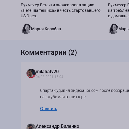
Букмекер Бетсити анонсировал акцию
Букмекер Б
«Легенда тенниса» в честь стартовавшего
на требл е
US Open.
в домашнем
Лиге чемпи
Марья Коробач
Марь
Комментарии (2)
milahatv20
04.08.2021 15:04
Спартак удивил видеоанонсом после возвраще
на ютубе или в твиттере
Ответить
Александр Биленко