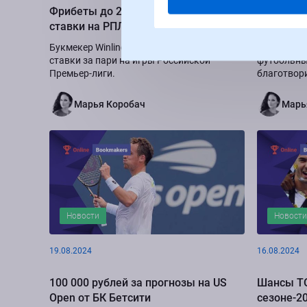
Фрибеты до 250 000 рублей за
БК Леон и
ставки на РПЛ от БК Winline
благотво
Букмекер Winline подарит бесплатные
Букмекерск
ставки за пари на игры Российской
футбольны
Премьер-лиги.
благотвор
кошке живе
поиск хоз
Марья Коробач
Марь
"Золотое се
Новости
Новости
19.08.2024
16.08.2024
100 000 рублей за прогнозы на US
Шансы ТО
Open от БК Бетсити
сезоне-2