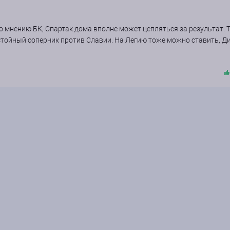
 мнению БК, Спартак дома вполне может цепляться за результат. 
остойный соперник против Славии. На Легию тоже можно ставить, Д