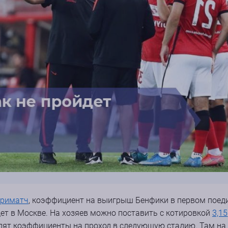
риматч
, коэффициент на выигрыш Бенфики в первом поед
дет в Москве. На хозяев можно поставить с котировкой
3,15
ядят коэффициенты на проход в следующую стадию. Там на