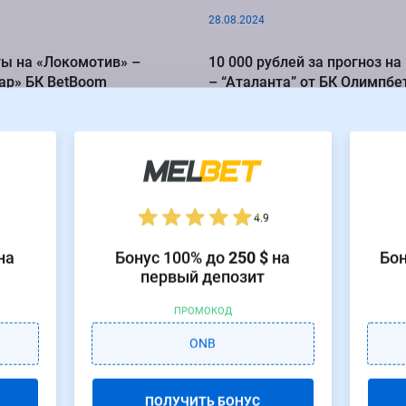
28.08.2024
ты на «Локомотив» –
10 000 рублей за прогноз на
ар» БК BetBoom
– “Аталанта” от БК Олимпбе
BetBoom на правах титульного
Букмекер Олимпбет начислит ф
московского «Локомотива»
авторам верного прогноза на
ал розыгрыш VIP-билетов на
центральный матч 3-го тура Сер
ю игру 7-го тура Российской
сезона-2024/25 “Интер” – “Атала
ги сезона-2024/25...
я Коробач
Марья Коробач
4.9
на
Бонус 100% до
250 $
на
Бон
первый депозит
ПРОМОКОД
Новости
ONB
21.08.2024
ПОЛУЧИТЬ БОНУС