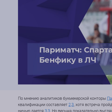
По мнению аналитиков букмекерской конторы
Па
квалификации составляет
2,3
, хотя встреча прой
ничью дается
3,3
. Но весьма показательно выгл