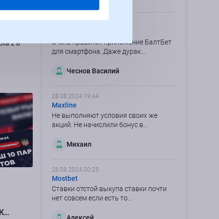
al 2024
01.09.2024 11:39
Балтбет
розыгрыш 5
Очень нравится приложение БалтБет
ota 2 в
для смартфона. Даже дурак...
Чеснов Василий
28.08.2024 19:44
Maxline
Не выполняют условия своих же
акций. Не начислили бонус в...
Михаил
28.08.2024 00:25
Mostbet
Ставки отстой выкупа ставки почти
нет совсем если есть то...
К
Алексей