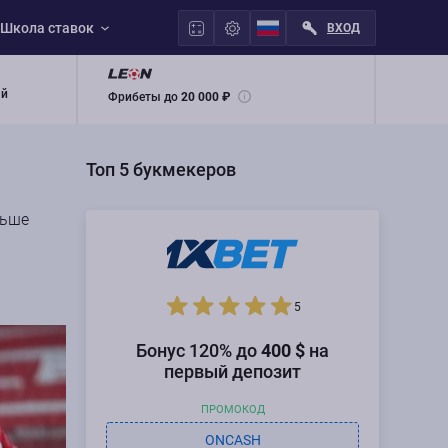
Школа ставок
ВХОД
ый
Фрибеты до
20 000 ₽
Топ 5 букмекеров
льше
5
Бонус 120% до
400 $
на
первый депозит
ПРОМОКОД
ONCASH