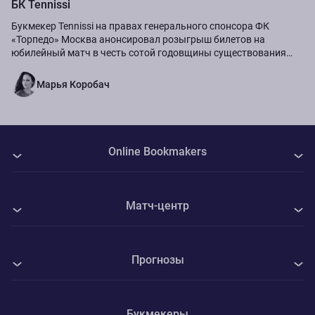
БК Tennissi
Букмекер Tennissi на правах генерального спонсора ФК
«Торпедо» Москва анонсировал розыгрыш билетов на
юбилейный матч в честь сотой годовщины существования
команды.
Марья Коробач
Online Bookmakers
О нас
Матч-центр
Авторы
Все матчи
Контакты
Прогнозы
Торпедо Москва - ФК Сочи
Политика Cookie
Все прогнозы на спорт
Уиком - Стивенэйдж
Конфиденциальность
Букмекеры