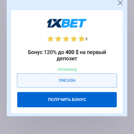
5
Бонус 120% до
400 $
на первый
депозит
ПРОМОКОД
ONCASH
ПОЛУЧИТЬ БОНУС