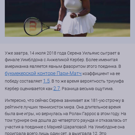
Уже завтра, 14 июля 2018 года Серена Уильямс сыграет в
финале Уимблдона с Анжеликой Кербер. Более именитая
американка является явным фаворитом этого поединка. В
букмекерской конторе Пари-Матч
коэффициент на ее
1.5
победу составляет
. В то же время вероятность триумфа
2.7
Кербер оценивается как
. Разница весьма ощутима.
Интересно, что сейчас Серена занимает аж 181-ую строчку в
рейтинге лучших теннисисток мира. Она длительное время
была вне игры, но вернулась на Ролан Гаррос в этом году. На
том турнире она дошла до четвертого раунда и отказалась от
участия в поединке с Марией Шараповой. На Уимблдоне она
проиграла всего лишь один сет, а выиграла 12. Это