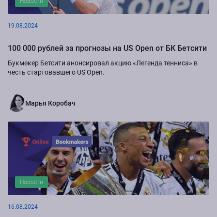
Новости
19.08.2024
100 000 рублей за прогнозы на US Open от БК Бетсити
Букмекер Бетсити анонсировал акцию «Легенда тенниса» в
честь стартовавшего US Open.
Марья Коробач
Новости
16.08.2024