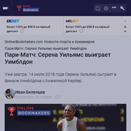
Бонус 120% до
400 $
на первый
Бонус 100% до
250 $
на первый
Бону
депозит
депозит
перв
Online-Bookmakers.com
Новости спорта и букмекеров
Пари-Матч: Серена Уильямс выиграет Уимблдон
Пари-Матч: Серена Уильямс выиграет
Уимблдон
Уже завтра, 14 июля 2018 года Серена Уильямс сыграет в
финале Уимблдона с Анжеликой Кербер.
Иван Беленцов
Обновлено: 28 апреля 2021