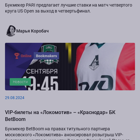
Букмекер PARI предлагает лучшие ставки на матч четвертого
круга US Open за выход в четвертьфинал.
Марья Коробач
Новости
29.08.2024
VIP-билеты на «Локомотив» – «Краснодар» БК
BetBoom
Букмекер BetBoom на правах титульного партнера
московского «Локомотива» анонсировал розыгрыш VIP-