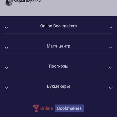
Марья Коробач
Online Bookmakers
О нас
Матч-центр
Авторы
Все матчи
Контакты
Прогнозы
Факел - Ахмат
Политика Cookie
Все прогнозы на спорт
Плимут - Эксетер
Конфиденциальность
Букмекеры
Футбол
Ирландия - Афганистан
Адреса ППС
1xBet
Хоккей
Полисся Житомир - Металлист 1925
Parimatch
Теннис
Карпаты Львов - ЛНЗ Лебедин