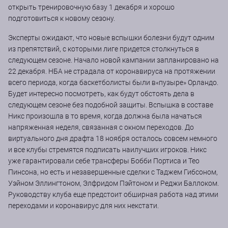
открыть тренировочную базу 1 декабря и хорошо
подготовиться к новому сезону.
Эксперты ожидают, что новые вспышки болезни будут одним
из препятствий, с которыми лиге придется столкнуться в
следующем сезоне. Начало новой кампании запланировано на
22 декабря. НБА не страдала от коронавируса на протяжении
всего периода, когда баскетболисты были в«пузыре» Орландо.
Будет интересно посмотреть, как будут обстоять дела в
следующем сезоне без подобной защиты. Вспышка в составе
Никс произошла в то время, когда должна была начаться
напряженная неделя, связанная с окном переходов. До
виртуального дня драфта 18 ноября осталось совсем немного
и все клубы стремятся подписать наилучших игроков. Никс
уже гарантировали себе трансферы Бобби Портиса и Тео
Пинсона, но есть и незавершенные сделки с Таджем Гибсоном,
Уэйном Эллингтоном, Элфридом Пэйтоном и Реджи Баллоком.
Руководству клуба еще предстоит обширная работа над этими
переходами и коронавирус для них некстати.