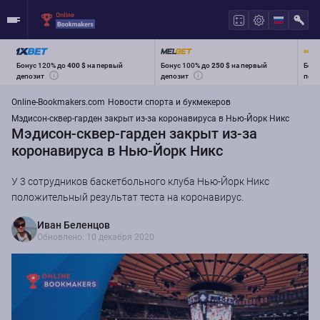
Бонус 120% до
400 $
на первый
Бонус 100% до
250 $
на первый
Бону
депозит
депозит
перв
Online-Bookmakers.com
Новости спорта и букмекеров
Мэдисон-сквер-гарден закрыт из-за коронавируса в Нью-Йорк Никс
Мэдисон-сквер-гарден закрыт из-за
коронавируса в Нью-Йорк Никс
У 3 сотрудников баскетбольного клуба Нью-Йорк Никс
положительный результат теста на коронавирус.
Иван Беленцов
Обновлено: 10 декабря 2020