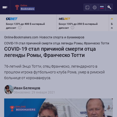
Бонус 120% до
400 $
на первый
Бонус 100% до
250 $
на первый
Бону
депозит
депозит
перв
Online-Bookmakers.com
Новости спорта и букмекеров
COVID-19 стал причиной смерти отца легенды Ромы, Франческо Тотти
COVID-19 стал причиной смерти отца
легенды Ромы, Франческо Тотти
76-летний Энцо Тотти, отец Франческо, легендарного в
прошлом игрока футбольного клуба Рома, умер в римской
больнице от коронавируса.
Иван Беленцов
Обновлено: 29 января 2021