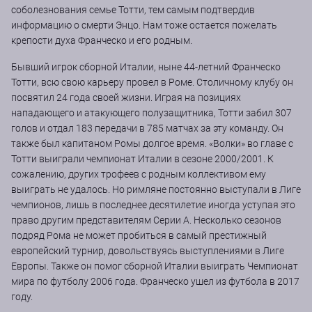
соболезнования семье Тотти, тем самым подтвердив
информацию о смерти Энцо. Нам тоже остается пожелать
крепости духа Франческо и его родным.
Бывший игрок сборной Италии, ныне 44-летний Франческо
Тотти, всю свою карьеру провел в Роме. Столичному клубу он
посвятил 24 года своей жизни. Играя на позициях
нападающего и атакующего полузащитника, Тотти забил 307
голов и отдал 183 передачи в 785 матчах за эту команду. Он
также был капитаном Ромы долгое время. «Волки» во главе с
Тотти выиграли чемпионат Италии в сезоне 2000/2001. К
сожалению, других трофеев с родным коллективом ему
выиграть не удалось. Но римляне постоянно выступали в Лиге
чемпионов, лишь в последнее десятилетие иногда уступая это
право другим представителям Серии А. Несколько сезонов
подряд Рома не может пробиться в самый престижный
европейский турнир, довольствуясь выступлениями в Лиге
Европы. Также он помог сборной Италии выиграть Чемпионат
мира по футболу 2006 года. Франческо ушел из футбола в 2017
году.