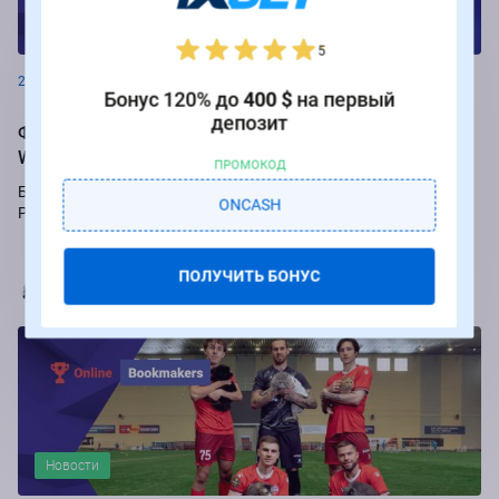
Новости
5
26.08.2024
Бонус 120% до
400 $
на первый
депозит
Фрибеты до 250 000 рублей за ставки на РПЛ от БК
Winline
ПРОМОКОД
Букмекер Winline подарит бесплатные ставки за пари на игры
ONCASH
Российской Премьер-лиги.
ПОЛУЧИТЬ БОНУС
Марья Коробач
Новости