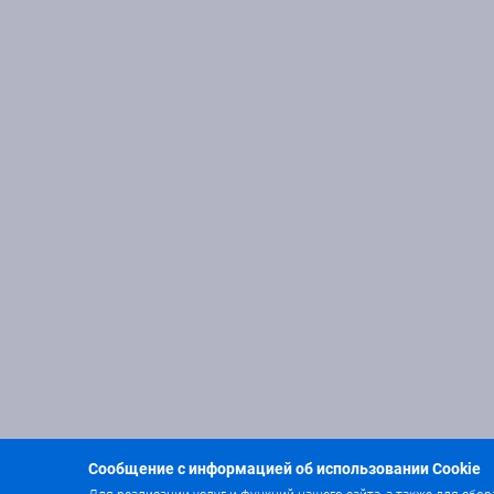
Сообщение с информацией об использовании Cookie