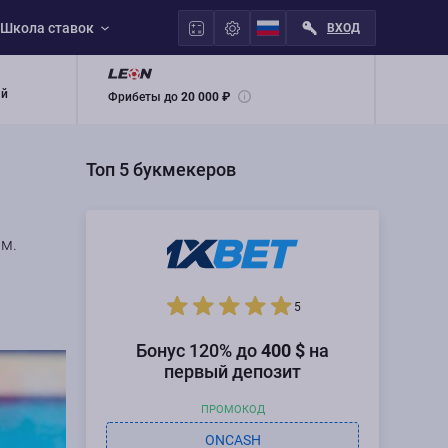
Школа ставок
ВХОД
ый
Фрибеты до
20 000 ₽
Топ 5 букмекеров
ам.
5
Бонус 120% до
400 $
на
первый депозит
ПРОМОКОД
ONCASH