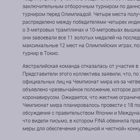
заключительным отборочным турниром по данном
турниром перед Олимпиадой. Четыре места получ
распределено между победителями четырех инди
о 3-метровых трамплинах и 10-метровыах вышка
они завоевали все 11 золотых медалей на послед
максимальные 12 мест на Олимпийских играх, по
турнир в Токио.
Австралийская команда отказалась от участия в 
Представители этого коллектива заявили, что, п
официальных лиц на Чемпионат мира из-за четве
объявлено чрезвычайное положение, которое до
коронавирусом. Ожидается, что жесткие огранич
Чемпионат мира планировалось провести с 18 по 
обсуждения с правительством Японии и Междуна
что видели письмо, в котором FINA обвинила пра
меры для обеспечения успешной и честной» конк