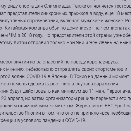
у виду спорта для Олимпиады. Также он является тесто
ат представители синхронных прыжков в воду, еще 18 мест
видуальных соревнований, включая мужские и женские. Ре
х. Китайская команда обычно доминирует на чемпионатах 
нем ЧМ в 2018 году. Но представители этой страны уже об
этому Китай отправил только Чан Яни и Чен Ивэнь на нын
мероприятии из-за опасений по поводу коронавируса.
о их мнению, небезопасно отправлять своих спортсменов и
ртой волны COVID-19 в Японии. В Токио на данный момент
лжно помочь сдержать рост числа случаев заражения
ения будут действовать как минимум до 11 мая. Первонач
23 апреля, но затем организаторы решили перенести его п
родным олимпийским комитетом. Журналисты BBC Sport на
вительство Японии в том, что оно не приняло «все необход
уренции в условиях пандемии COVID-19.