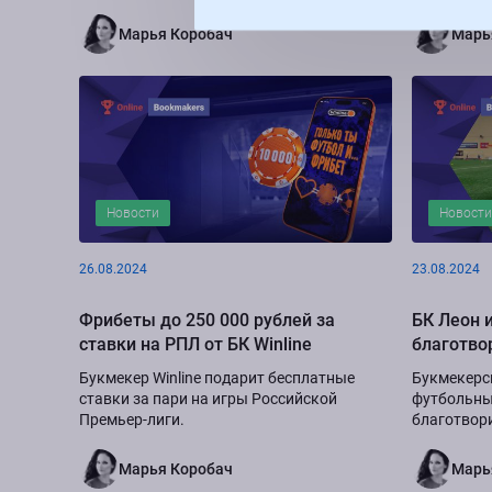
центральну
Премьер-Ли
Марья Коробач
Марь
Новости
Новости
26.08.2024
23.08.2024
Фрибеты до 250 000 рублей за
БК Леон и
ставки на РПЛ от БК Winline
благотво
Букмекер Winline подарит бесплатные
Букмекерск
ставки за пари на игры Российской
футбольны
Премьер-лиги.
благотвор
кошке живе
поиск хоз
Марья Коробач
Марь
"Золотое се