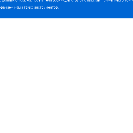
ра данных о том, как посетители взаимодействуют с ним, мы применяем в том 
Подробнее
зованием нами таких инструментов.
Прогнозы
Матч-ц
Все прогнозы на спорт
Все матчи
Футбол
Енисей - 
Хоккей
Кембридж 
Теннис
Крылья Со