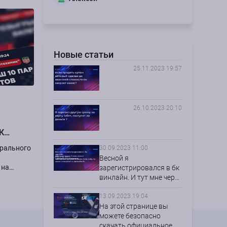
Новые статьи
25.11.2023 19:57
26.10.2023 20:10
К
ерального
30.09.2023 11:00
Весной я
 на
зарегистрировался в бк
годовщины
винлайн. И тут мне через
10 мин звонит оператор
теле 2 с просьбой
13.09.2023 19:04
подтвердить
На этой странице вы
паспортные данные в
можете безопасно
самом теле. Есть ли...
скачать официальное