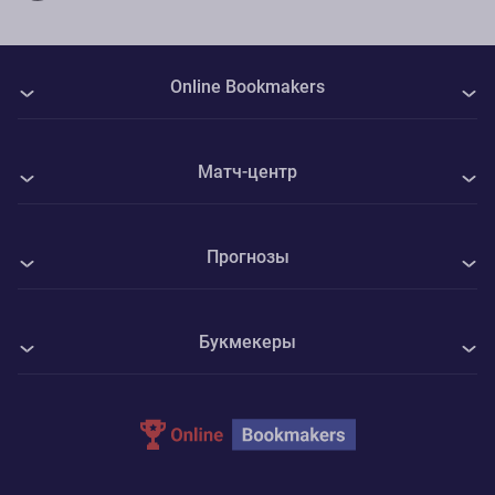
Online Bookmakers
О нас
Матч-центр
Авторы
Все матчи
Контакты
Прогнозы
Енисей - Текстильщик
Политика Cookie
Все прогнозы на спорт
Кембридж Юнайтед - Барнет
Конфиденциальность
Букмекеры
Футбол
Крылья Советов - Балтика
Адреса ППС
1xBet
Хоккей
КПР - Миллуолл
Parimatch
Теннис
Сток Сити - Олдхэм