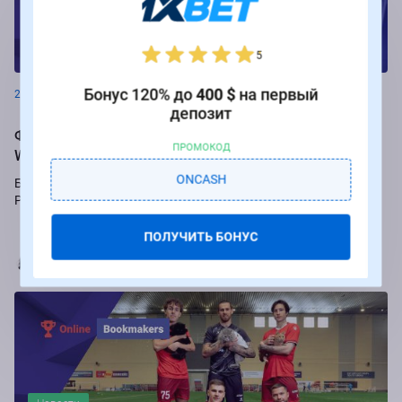
Новости
5
Бонус 120% до
400 $
на первый
26.08.2024
депозит
Фрибеты до 250 000 рублей за ставки на РПЛ от БК
ПРОМОКОД
Winline
ONCASH
Букмекер Winline подарит бесплатные ставки за пари на игры
Российской Премьер-лиги.
ПОЛУЧИТЬ БОНУС
Марья Коробач