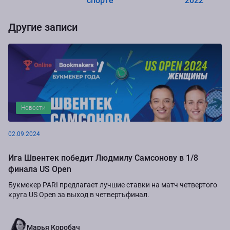
спорте
2022
Другие записи
Новости
02.09.2024
Ига Швентек победит Людмилу Самсонову в 1/8
финала US Open
Букмекер PARI предлагает лучшие ставки на матч четвертого
круга US Open за выход в четвертьфинал.
Марья Коробач