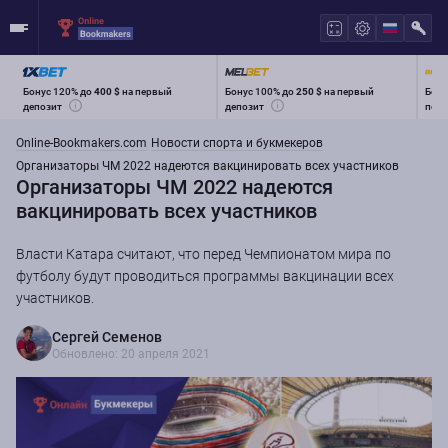
Бонус 120% до
400 $
на первый
Бонус 100% до
250 $
на первый
Бону
депозит
депозит
перв
Online-Bookmakers.com
Новости спорта и букмекеров
Организаторы ЧМ 2022 надеются вакцинировать всех участников
Организаторы ЧМ 2022 надеются
вакцинировать всех участников
Власти Катара считают, что перед Чемпионатом мира по
футболу будут проводиться программы вакцинации всех
участников.
Сергей Семенов
Обновлено: 20 апреля 2021