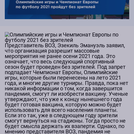
Представитель ВОЗ, Эзекиль Эмануэль заявил,
что организация разрешит массовые
мероприятия не ранее осени 2021 года. Это
означает, что весь следующий спортивный
сезон будет проведен без зрителей. Под запрет
подпадает Чемпионат Европы, Олимпийские
игры, которые были перенесены на лето 2021
года, и многие другие турниры. Правда, пока нет
никакой информации о том, когда завершится
пандемия, смогут ли изобрести вакцину. Ученые
утверждают, что уже к концу нынешнего года
будет готовая вакцина, которую можно будет
использовать для всего населения планеты.
Если это так, уже в следующем году зрители
смогут вернуться на стадионы. Тогда просто не
будет смысла держать их взаперти. Однако, по
мнению представителя ВОЗ, пандемия не