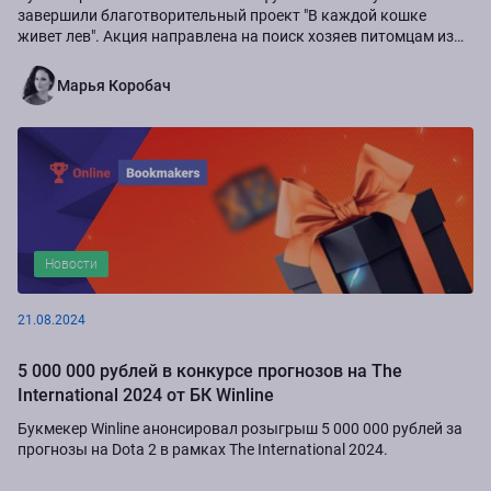
завершили благотворительный проект "В каждой кошке
живет лев". Акция направлена на поиск хозяев питомцам из
приюта "Золотое сердце", а также...
Марья Коробач
Новости
21.08.2024
5 000 000 рублей в конкурсе прогнозов на The
International 2024 от БК Winline
Букмекер Winline анонсировал розыгрыш 5 000 000 рублей за
прогнозы на Dota 2 в рамках The International 2024.